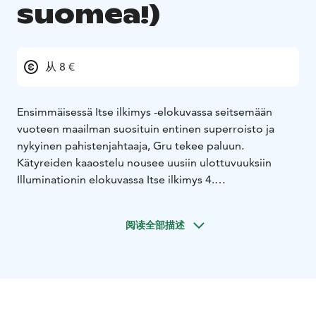
suomea!)
从 8 €
Ensimmäisessä Itse ilkimys -elokuvassa seitsemään
vuoteen maailman suosituin entinen superroisto ja
nykyinen pahistenjahtaaja, Gru tekee paluun.
Kätyreiden kaaostelu nousee uusiin ulottuvuuksiin
Illuminationin elokuvassa Itse ilkimys 4.
Illuminationin Kätyrit: Grun tarina oli kesän 2022
jättimenestys ja tuotti maailmanlaajuisesti lähes
阅读全部描述
miljardin. Nyt tämä kaikkien aikojen suurin animaatio-
franchise saa jatkoa, kun Gru, Lucy ja tyttäret Margo,
Edith ja Agnes toivottavat tervetulleeksi Gru-perheen
uuden jäsenen, Gru Juniorin, jonka aikeena on piinata
isäänsä.