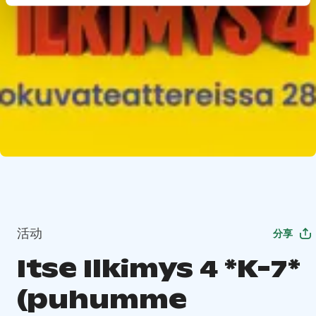
活动
分享
Itse Ilkimys 4 *K-7*
(puhumme