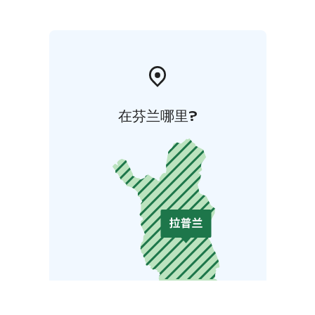
在芬兰哪里?