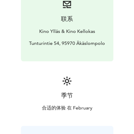
联系
Kino Ylläs & Kino Kellokas
Tunturintie 54, 95970 Äkäslompolo
季节
合适的体验 在 February