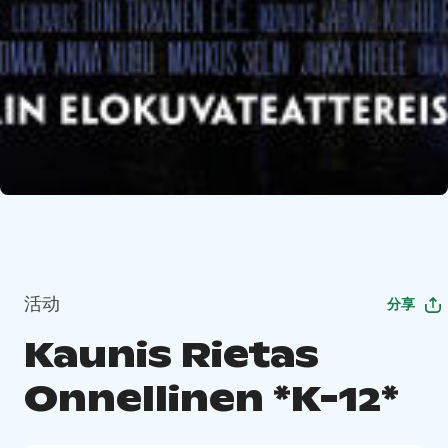
活动
分享
Kaunis Rietas
Onnellinen *K-12*