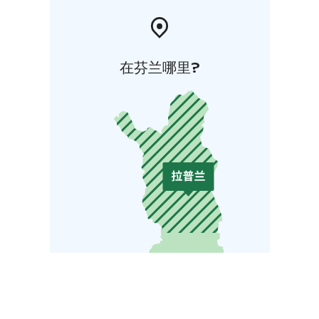
在芬兰哪里?