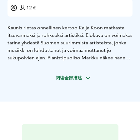
从 12 €
Kaunis rietas onnellinen kertoo Kaija Koon matkasta
itsevarmaksi ja rohkeaksi artistiksi. Elokuva on voimakas
tarina yhdestä Suomen suurimmista artisteista, jonka
musiikki on lohduttanut ja voimaannuttanut jo
sukupolvien ajan. Pianistipuoliso Markku näkee hänen
lahjansa kirkkaammin kuin kukaan muu. Menestys ei
tule kuitenkaan ilman sisäistä taistelua. Isän
阅读全部描述
menetyksen mukanaan tuoma suru pysäyttää Kaijan ja
saa hänet luopumaan hetkellisesti unelmistaan. Kun
yllättävä jättisuosio nostaa Kaijan supertähdeksi, hänen
on kohdattava paitsi menestyksen varjot, myös
löydettävä oma äänensä – jotta hänen on mahdollista
nousta lavalle vapaampana kuin koskaan. Solar Filmsin
tuottaman elokuvan on ohjannut Selma Vilhunen ja sen
pääosissa nähdään Oona Airola ja Jari Virman.