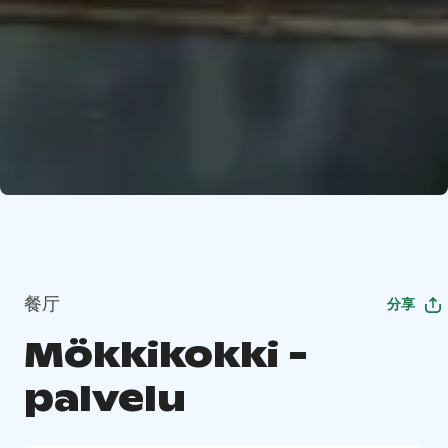
餐厅
分享
Mökkikokki -
palvelu