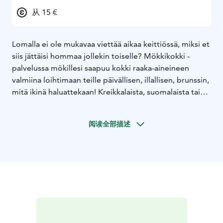
从 15 €
Lomalla ei ole mukavaa viettää aikaa keittiössä, miksi et
siis jättäisi hommaa jollekin toiselle? Mökkikokki -
palvelussa mökillesi saapuu kokki raaka-aineineen
valmiina loihtimaan teille päivällisen, illallisen, brunssin,
mitä ikinä haluattekaan! Kreikkalaista, suomalaista tai
fuusioruokaa.
Kokkaamme sinun keittiössäsi tai grillikodassasi.
阅读全部描述
Voimme tuoda paikalle myös omia varusteitamme,
meiltä löytyy mm. kannettavia tulipaikkoja,
kaasumuurikka, monenlaisia rautapatoja ja -pannuja.
Luonnollisesti myös siivoamme ennen lähtöämme.
Mökkikokki -palvelu sopii täydellisesti esimerkiksi
jahtiporukoille, sukujuhliin ja pieniin häihin.