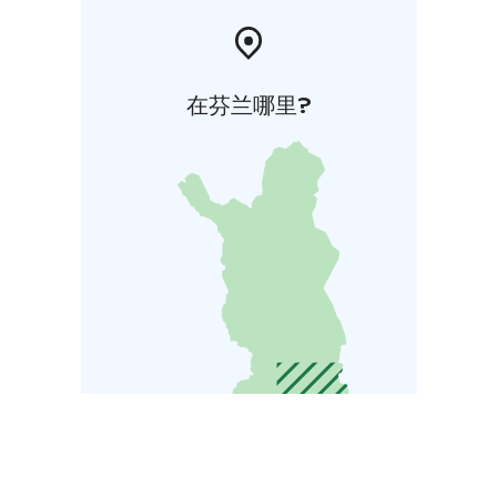
在芬兰哪里?