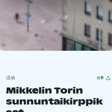
活动
分享
Mikkelin Torin
sunnuntaikirppik