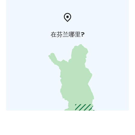
在芬兰哪里?