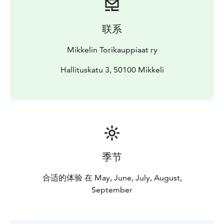
Nähdään torilla!
联系
Mikkelin Torikauppiaat ry
Hallituskatu 3, 50100 Mikkeli
季节
合适的体验 在 May, June, July, August,
September