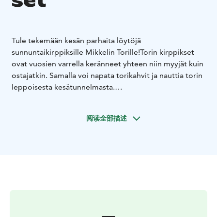
set
Tule tekemään kesän parhaita löytöjä
sunnuntaikirppiksille Mikkelin Torille!
Torin kirppikset
ovat vuosien varrella keränneet yhteen niin myyjät kuin
ostajatkin. Samalla voi napata torikahvit ja nauttia torin
leppoisesta kesätunnelmasta.
Sunnuntaikirppis joka kuukauden 1. sunnuntai
toukokuusta syyskuuhun, sekä St. Michel -
阅读全部描述
raviviikonlopun sunnuntaina 19.7. klo 9-14 (tai klo 15
asti, jos myytävää riittää):
3.5.2026
7.6.2026
5.7.2026
19.7.2026
2.8.2026
6.9.2026
Tule myyjäksi sunnuntaikirppikselle
Myyntipaikan voit
varata torin nettisivujen kautta. Paikkamaksu on 15
euroa ja se maksetaan kirppispäivän aamuna käteisellä
torikaupan valvojalle.
Olitpa sitten tyhjentämässä kaappeja tai tekemässä
löytöjä, Mikkelin Torilla vietät mukavan kesäpäivän.