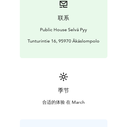
laulujen lisäksi yllätyksellisistä versioista jo levytetyistä
Litku-hiteistä sekä vielä julkaisemattomasta
materiaalista. Duo lupaa viihdyttää, liikuttaa ja yllättää
联系
jopa itsensä.
Public House Selvä Pyy
Tunturintie 16, 95970 Äkäslompolo
季节
合适的体验 在 March