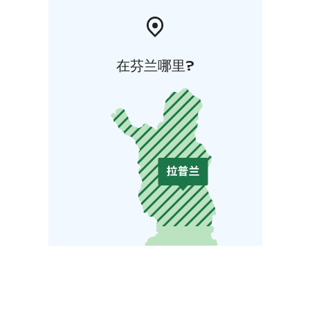
在芬兰哪里?