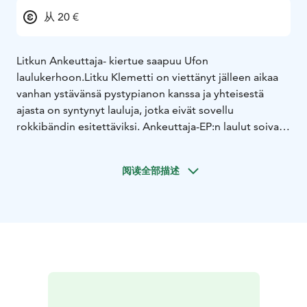
从 20 €
Litkun Ankeuttaja- kiertue saapuu Ufon
laulukerhoon.
Litku Klemetti on viettänyt jälleen aikaa
vanhan ystävänsä pystypianon kanssa ja yhteisestä
ajasta on syntynyt lauluja, jotka eivät sovellu
rokkibändin esitettäviksi. Ankeuttaja-EP:n laulut soivat
uudella tavalla ja jousisovitukset ovatkin Ahti Marja-
Ahon käsialaa. Samalla Litku Klemetti liittyy siihen
阅读全部描述
historialliseen artistijoukkoon, joiden levyille Marja-
Aho on jousia sovittanut. Teokselta tulee löytymään
myös yllättävä featti, joka ei tällä kertaa löytynyt Litkun
lähipiiristä.
Pian julkaisun jälkeen Litku Klemetti suuntaa
puolisonsa, kitaristi Pekka Tuomen kanssa intiimille
klubikiertueelle, joka vierailee seitsemällätoista
paikkakunnalla. Kiertueen ohjelmisto rakentuu uusien