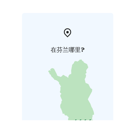
在芬兰哪里?