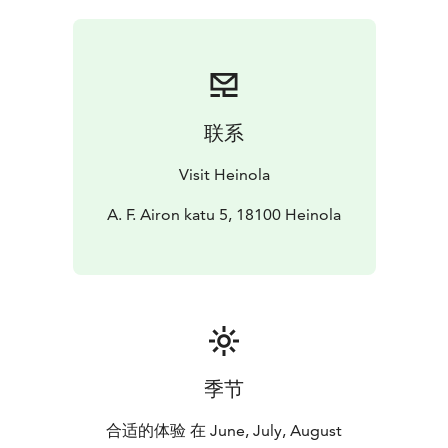
20. Perhepuistossa Urheilukadulla on 15
pysäköintipaikkaa, ja lähellä on suuri pysäköintialue
uimahallien yhteydessä osoitteessa Urheilukatu 3.
联系
Visit Heinola
A. F. Airon katu 5, 18100 Heinola
季节
合适的体验 在 June, July, August