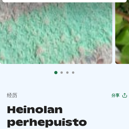
经历
分享
Heinolan
perhepuisto