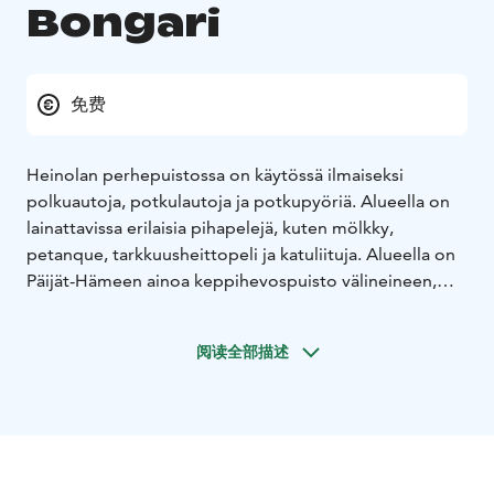
Bongari
免费
Heinolan perhepuistossa on käytössä ilmaiseksi
polkuautoja, potkulautoja ja potkupyöriä. Alueella on
lainattavissa erilaisia pihapelejä, kuten mölkky,
petanque, tarkkuusheittopeli ja katuliituja. Alueella on
Päijät-Hämeen ainoa keppihevospuisto välineineen,
jossa voit rakentaa oman este- tai kouluratsastusradan.
Alueella on myös pumptrack- ja parkour-rata. Voit
阅读全部描述
tuoda omat varusteesi pumptrackille, kuten BMX-
pyörän, polkupyörän tai potkulaudan.
Lisäksi puistossa sijaitsee Heinolan lintutarha, joka
vetää noin 100 000–120 000 kävijää vuosittain ja siksi se
onkin Heinolan suosituin matkailukohde.
Ilmainen pysäköinti on saatavilla osoitteessa Ratakatu