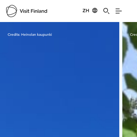
ZH
Visit Finland
Credits:
Heinolan kaupunki
Cred