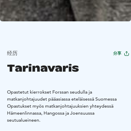
经历
分享
Tarinavaris
Opastetut kierrokset Forssan seudulla ja
matkanjohtajuudet pääasiassa eteläisessä Suomessa
Opastukset myös matkanjohtajuuksien yhteydessä
Hämeenlinnassa, Hangossa ja Joensuussa
seutualueineen.