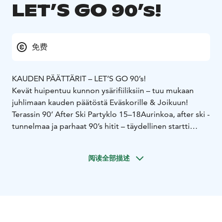
LET’S GO 90’s!
免费
KAUDEN PÄÄTTÄRIT – LET’S GO 90’s!
Kevät huipentuu kunnon ysärifiiliksiin – tuu mukaan
juhlimaan kauden päätöstä Eväskorille & Joikuun!
Terassin 90’ After Ski Party
klo 15–18
Aurinkoa, after ski -
tunnelmaa ja parhaat 90’s hitit – täydellinen startti
päivälle!
Eväskorin 90’ Disco
klo 21–03
Yö jatkuu täysillä
阅读全部描述
ysäridiskossa – luvassa nostalgiaa, tanssia ja hittejä
toisensa perään!
Vedä ysärikamat niskaan ja tule bailaamaan – tätä et
halua missata!