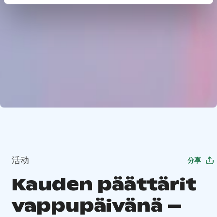
活动
分享
Kauden päättärit
vappupäivänä –