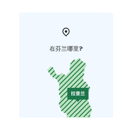
在芬兰哪里?