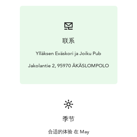
联系
Ylläksen Eväskori ja Joiku Pub
Jakolantie 2, 95970 ÄKÄSLOMPOLO
季节
合适的体验 在 May