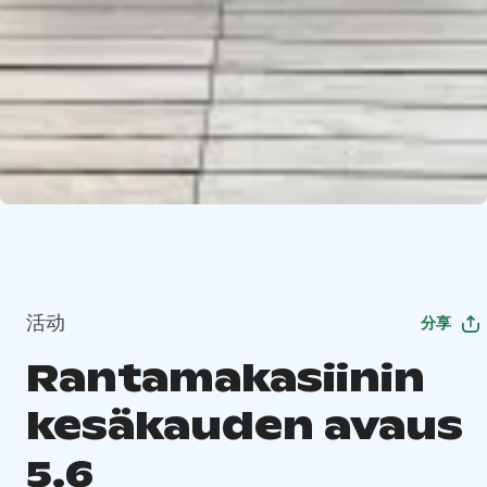
活动
分享
Rantamakasiinin
kesäkauden avaus
5.6