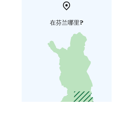
在芬兰哪里?