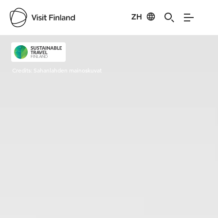
ZH
Visit Finland
Credits:
Sahanlahden mainoskuvat