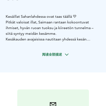
Kesäillat Sahanlahdessa ovat taas täällä 💛
Pitkät valoisat illat, Saimaan rantaan kokoontuvat
ihmiset, hyvän ruoan tuoksu ja kiireetön tunnelma –
siitä syntyy meidän kesämme.
Kesäkauden avajaisissa nautitaan yhdessä kesän
ensimmäisistä rantatunnelmista, vaihdetaan talven
kuulumiset ja viihdytään pitkälle iltaan.
阅读全部描述
Klo 18 alkaen
Rantabaarimme avautuu uudistuneena
viinibaarina. Tarjolla on huolella valittu kesäinen
viinivalikoima laseittain ja pulloittain sekä cocktaileja ja
muita kesäillan juomia.
Klo 19
Pitkän pöydän BBQ-illallinen uuden
keittiömestarimme grilleistä ja savustimesta.
Paikallisista raaka-aineista valmistettua grilliruokaa,
savun tuoksua ja kesäillan parasta tunnelmaa.
32 €/hlö
Klo 21–24
Raunin karaoketanssit Rantamakasiinin lavalla