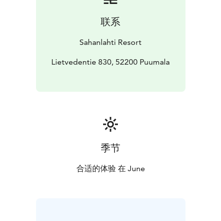
Kesä alkaa tästä.
MENU
联系
Salaattipöytä
Villiyrtti coleslaw (M,G)
Valkosipulinen
Sahanlahti Resort
varhaisperunasalaatti (M,G)
Tomaattisipuli salaatti
(M,G)
Vihersalaatti (M,G)
Lietvedentie 830, 52200 Puumala
Talon maissileipää (L)
Grillistä
Kuvalantilan possun sticky ribs (L,G)
Kuvalan tilan
makkaraa (L,G)
Mac&cheese (L)
Jälkiruoka
Raparperipiirakkaa ja vaniljakastike (L)
32 €/hlö
Ilmoitathan varauksen yhteydessä mahdolliset
季节
erityisruokavaliot.
Varaukset: 010 5083 500 tai sales@sahanlahtiresort.fi
合适的体验 在 June
Kesä 2026