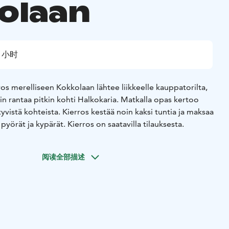
olaan
2 小时
os merelliseen Kokkolaan lähtee liikkeelle kauppatorilta,
 pitkin kohti Halkokaria. Matkalla opas kertoo
tyvistä kohteista. Kierros kestää noin kaksi tuntia ja maksaa
e 12v. 0 €. Omat pyörät ja kypärät. Kierros on saatavilla tilauksesta.
阅读全部描述