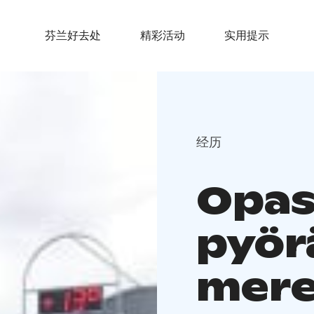
芬兰好去处
精彩活动
实用提示
经历
Opas
pyör
mere