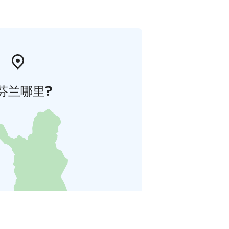
芬兰哪里?