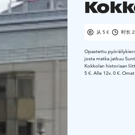
Kokk
从 5 €
时长 
Opastettu pyöräilykierr
josta matka jatkuu Suntin rantaa
Kokkolan historiaan liit
5 €. All