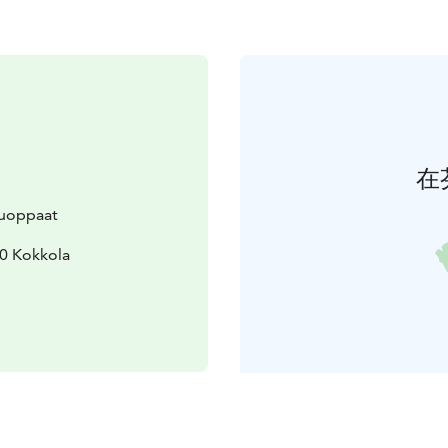
在
luoppaat
0 Kokkola