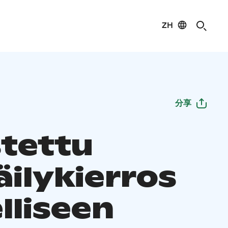
ZH
分享
tettu
äilykierros
lliseen