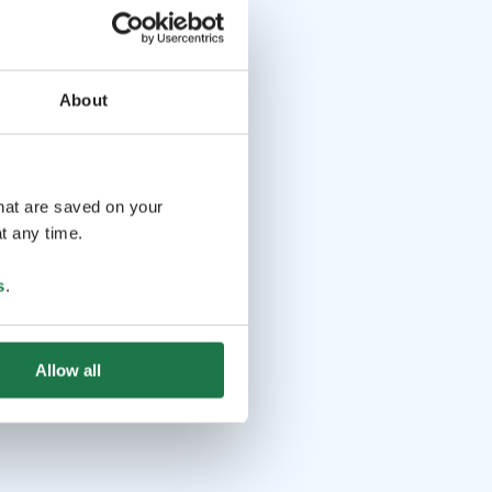
About
that are saved on your
t any time.
s
.
Allow all