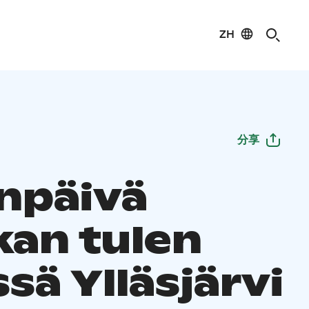
ZH
分享
enpäivä
kan tulen
sä Ylläsjärvi