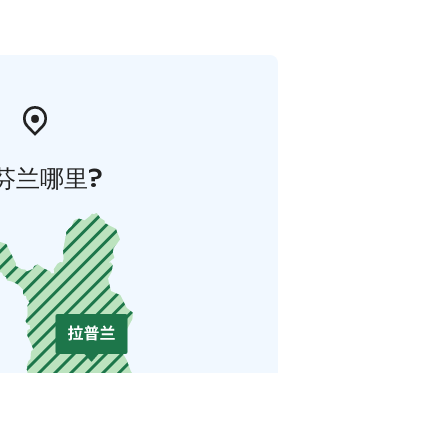
芬兰哪里?