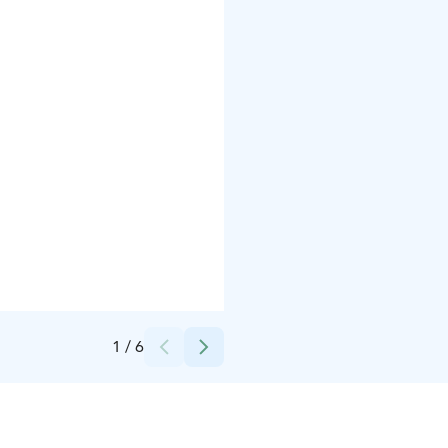
Credits:
Tomi Sara
1
/
6