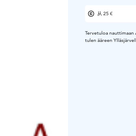
从 25 €
Tervetuloa nauttimaan 
tulen ääreen Ylläsjärvel