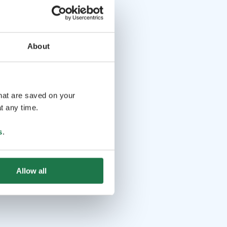
About
that are saved on your
t any time.
s
.
Allow all