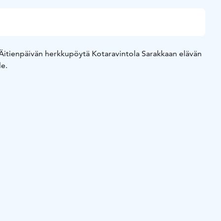
Äitienpäivän herkkupöytä Kotaravintola Sarakkaan elävän
le.