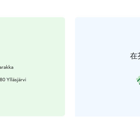
在
arakka
80 Ylläsjärvi