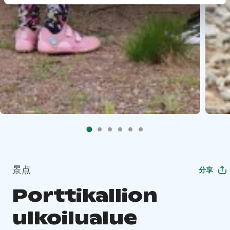
景点
分享
Porttikallion
ulkoilualue