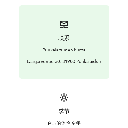
kaikki ulkoilijat tervetulleiksi kaikkina vuodenaikoina!
联系
Punkalaitumen kunta
Laasjärventie 30, 31900 Punkalaidun
季节
合适的体验 全年