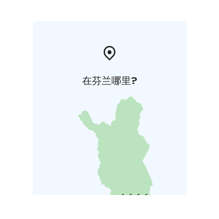
在芬兰哪里?