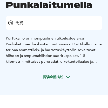
Punkalaitumella
免费
Porttikallio on monipuolinen ulkoilualue aivan
Punkalaitumen keskustan tuntumassa. Porttikallion alue
tarjoaa ammattilais- ja harrastuskäyttöön soveltuvat
hiihdon ja ampumahiihdon suorituspaikat. 1-5
kilometrin mittaiset pururadat, ulkokuntoilualue ja
kaksi grillikotaa ovat kaikkien ulkoilijoiden vapaassa
käytössä. Porttikalliolla on myös 9-väyläinen
阅读全部描述
harrastajatason metsärata. Näkötornilla ja sen
yhteydestä löytyvällä 1,5 kilometrin pituisella
luontopolulla voit rauhoittua ja nauttia luonnosta.
Pururadat, frisbeegolfrata ja näkötorni ovat kaikki hyvin
opastettuja sekä parkkipaikalla että maastossa.
Porttikalliolla on suuret parkkitilat, ja alue toivottaa