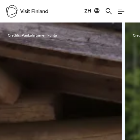
ZH
Visit Finland
Credits:
Punkalaitumen kunta
Cred