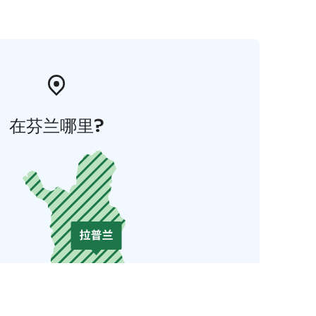
在芬兰哪里?