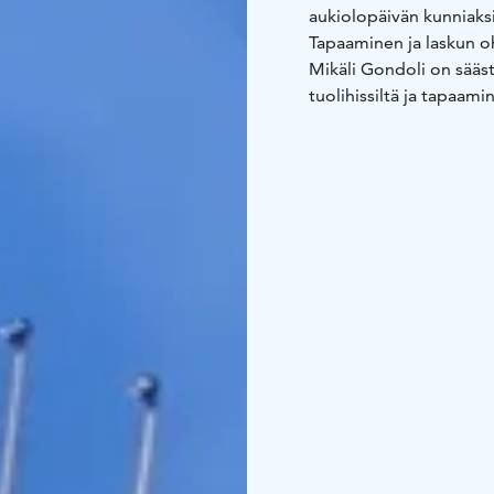
aukiolopäivän kunniaksi
Tapaaminen ja laskun oh
Mikäli Gondoli on sääst
tuolihissiltä ja tapaam
Seuraa tiedottamista 