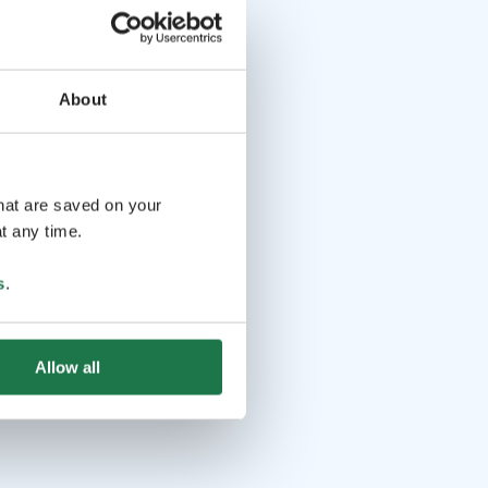
About
that are saved on your
t any time.
s
.
Allow all