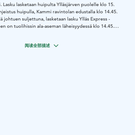
. Lasku lasketaan huipulta Ylläsjärven puolelle klo 15.
jeistus huipulla, Kammi ravintolan edustalla klo 14.45.
ä johtuen suljettuna, lasketaan lasku Ylläs Express -
inen on tuolihissin ala-aseman läheisyydessä klo 14.45.
tapahtumapäivän aamuna!
阅读全部描述