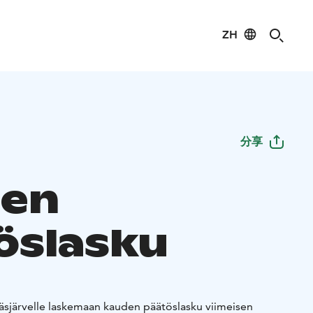
ZH
分享
den
öslasku
lläsjärvelle laskemaan kauden päätöslasku viimeisen