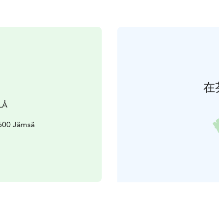
在
BLÅ
5600 Jämsä