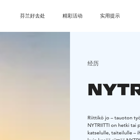
芬兰好去处
精彩活动
实用提示
经历
NYTR
Riittikö jo – tauoton t
NYTRIITTI on hetki tai 
katselulle, taiteilulle – iha