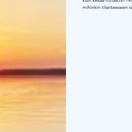
kuin kesää riittää.
NYTRII
mihinkin tilanteeseen sin
järvelle. Katsot kun lam
pyyhkäistä poskipäätä. 