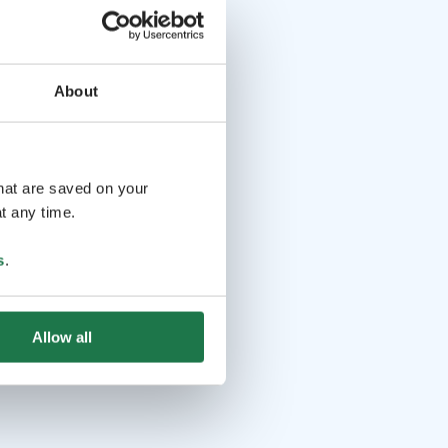
About
that are saved on your
t any time.
s
.
Allow all