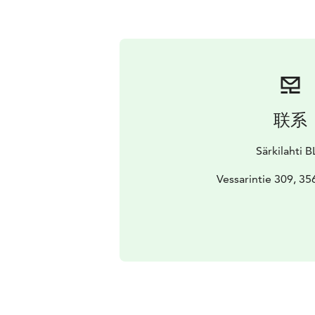
联系
Särkilahti 
Vessarintie 309, 3