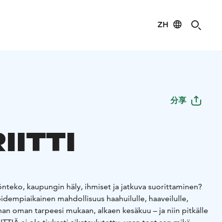
ZH
分享
IITTI
yönteko, kaupungin häly, ihmiset ja jatkuva suorittaminen?
pidempiaikainen mahdollisuus haahuilulle, haaveilulle,
n oman tarpeesi mukaan, alkaen kesäkuu – ja niin pitkälle