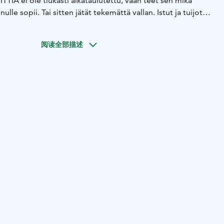
TTIÄ ei ole tiukasti aikataulutettu, vaan teet sen mikä
ulle sopii. Tai sitten jätät tekemättä vallan. Istut ja tuijotat
mas syö. Tai laitat silmät kiinni ja annat kesätuulen
Hengität sisään ja ulos.
阅读全部描述