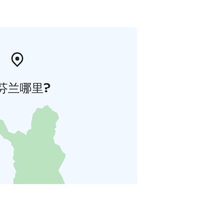
芬兰哪里?