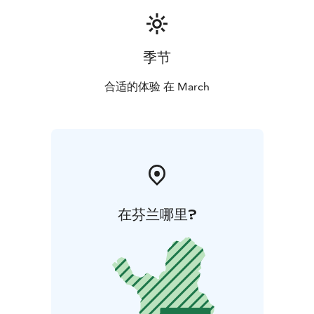
lähtee 11:45 tai 17:50 Rovaniemen lentoasemalta. Su
paluu AY536 17:55 Rovaniemi-Helsinki.
季节
合适的体验 在 March
在芬兰哪里?