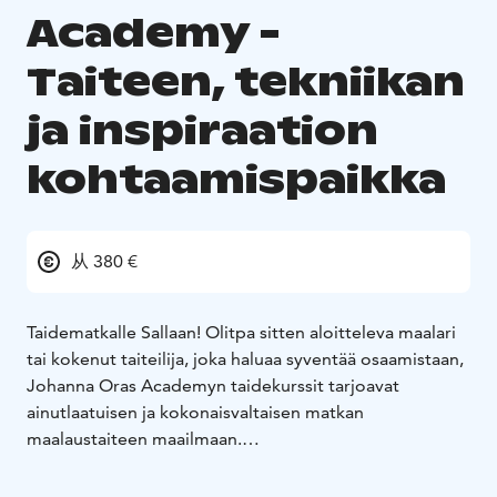
Academy -
Taiteen, tekniikan
ja inspiraation
kohtaamispaikka
从 380 €
Taidematkalle Sallaan! Olitpa sitten aloitteleva maalari
tai kokenut taiteilija, joka haluaa syventää osaamistaan,
Johanna Oras Academyn taidekurssit tarjoavat
ainutlaatuisen ja kokonaisvaltaisen matkan
maalaustaiteen maailmaan.
Kurssi vie sinut inspiroiviin elämyksiin, joissa taide,
luonto ja hyvinvointi kietoutuvat toisiinsa. Johanna