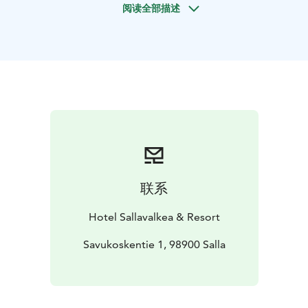
阅读全部描述
Oraksen henkilökohtaisessa ohjauksessa syvennyt
värien teoriaan, sommitteluun, sivellintyöskentelyyn ja
omaan taiteelliseen maailmaan. Astut kankaalle
itsevarmemmin, löydät uusia näkökulmia ja annat
luovuudellesi tilaa kasvaa.
Kurssin järjestää Hotel Sallavalkea & Resort ja
majoittuminen on Hotel Sallavalkeassa. Mahdollisuus
upgrade-tunturimajoitukseen, Johanna Oraksen itse
sisustamassa kauniissa La Perla majoituscabinissa
(lisähinta 200€/yö)
Majoitus, aamupalat, lounaat ja illalliset upean kurssin
联系
lisäksi.
Paikkakuntalaisille ruokailu ja upea kurssi alkaen
Hotel Sallavalkea & Resort
hinnalla.
Varaa paikkasi pian info@sallavalkea.fi. Ilmoittautumiset
Savukoskentie 1, 98900 Salla
vk 11 mennessä.
Matkalle omalla autolla tai lennot Rovaniemi esim.
AY545 13:05 Helsingistä tai junalla. Linja-auto Sallaan