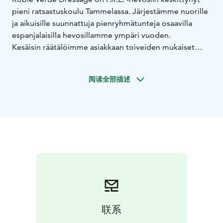
pieni ratsastuskoulu Tammelassa. Järjestämme nuorille
ja aikuisille suunnattuja pienryhmätunteja osaavilla
espanjalaisilla hevosillamme ympäri vuoden.
Kesäisin räätälöimme asiakkaan toiveiden mukaiset
leirit tai päivän mittaiset tehokurssit. Opetuksesta
vastaa vankalla ammattitaidolla ja kokemuksella
阅读全部描述
ratsastuksenopettaja, ammattivalmentaja Maarit
Metsänoja. Mahdollisuus valmentautua myös omalla
hevosella omalla tallilla.
Tilallamme myydään myös analysoitya kuiva- ja
säilöheinää kanttipaaleissa, isot ja pienet erät.
联系