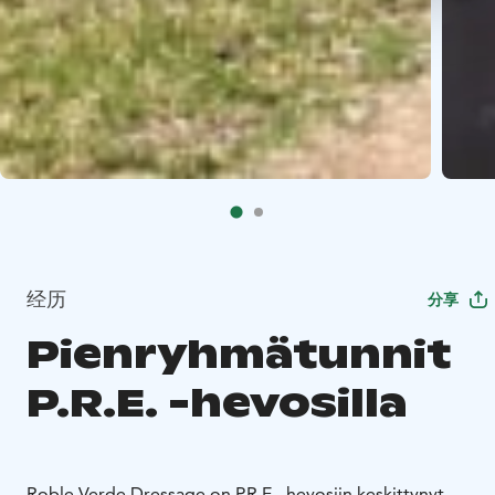
经历
分享
Pienryhmätunnit
P.R.E. -hevosilla
Roble Verde Dressage on P.R.E. -hevosiin keskittynyt