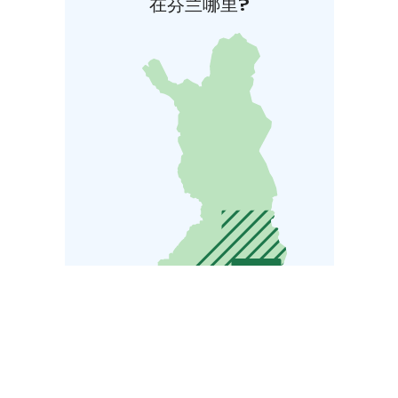
在芬兰哪里?