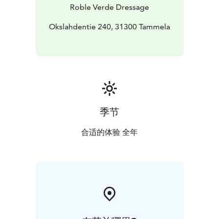
Roble Verde Dressage
Okslahdentie 240, 31300 Tammela
季节
合适的体验 全年