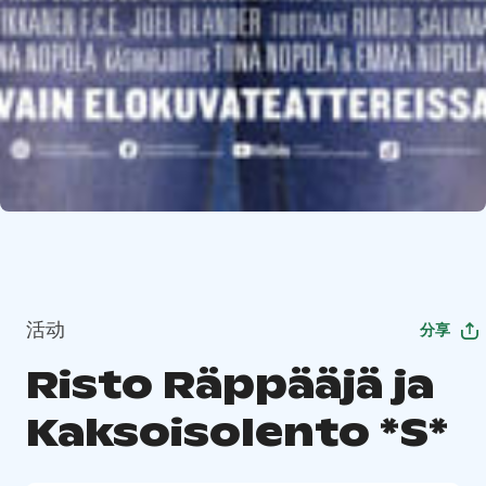
活动
分享
Risto Räppääjä ja
Kaksoisolento *S*