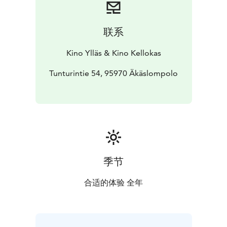
Alma Järvensivu. Muissa päärooleissa Lennart
Lindberginä ja Pakastaja-Elvinä nähdään Ylermi Rajamaa
ja Jenni Kokander sekä Rauha-tätinä Iina Kuustonen.
联系
Elokuvan on ohjannut Samuel Harjanne,
käsikirjoittaneet Tiina ja Emma Nopola. Musiikin on
Kino Ylläs & Kino Kellokas
säveltänyt Kerkko Koskinen ja laulujen sanat ovat
Matias Nopolan kynästä.
Tunturintie 54, 95970 Äkäslompolo
季节
合适的体验 全年