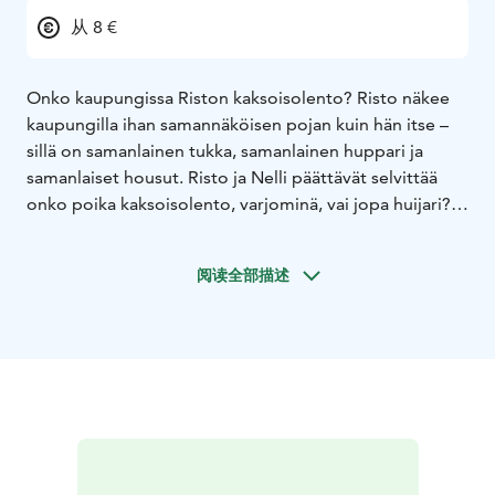
从 8 €
Onko kaupungissa Riston kaksoisolento? Risto näkee
kaupungilla ihan samannäköisen pojan kuin hän itse –
sillä on samanlainen tukka, samanlainen huppari ja
samanlaiset housut. Risto ja Nelli päättävät selvittää
onko poika kaksoisolento, varjominä, vai jopa huijari?
Miksi Rauha-täti on ollut salaperäinen ja piilotellut
valokuva-albumia? Entä miten Pakastaja-Elvi, hämähäkit
阅读全部描述
sekä suvun kadonnut sormus liittyvät tähän kaikkeen?
Risto ja Nelli löytävät johtolangan ja päättävät selvittää
salaisuuden, joka vie heidät suureen yölliseen
seikkailuun Kurjenkalliolle.
Elokuva perustuu Sinikka ja Tiina Nopolan rakastetun
kirjasarjan saman nimiseen kirjaan Risto Räppääjä ja
kaksoisolento. Elokuvan päärooleissa nähdään Risto
Räppääjänä Aleksi Johansson ja Nelli Nuudelipäänä