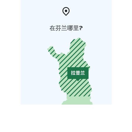
在芬兰哪里?