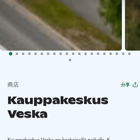
商店
分享
Kauppakeskus
Veska
Kauppakeskus Veska on keskeisellä paikalla, K-