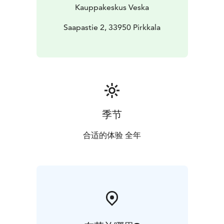
kaukolämpöratkaisua sekä uusi ilmanvaihto- ja
Kauppakeskus Veska
sähköjärjestelmä. Kiinteistön ilmanvaihtojärjestelmän
kunnostuksen yhteydessä lisättiin lämmön
Saapastie 2, 33950 Pirkkala
talteenottojärjestelmä, jonka avulla hyödynnetään
ravintoloiden keittiöistä tulevaa hukkalämpöä
kiinteistön lämmitykseen. Kiinteistön sähkötekniikka
saneerattiin vastaamaan nykyajan vaatimuksia ja
standardeja. Sisävalaistus päivitettiin automaatio-
ohjattuun LED-valaistukseen.
Kauppakeskuksen katolle on rakennettu yli 10 000
季节
neliön laajuinen aurinkopaneelikenttä, joka vastaa noin
4 000 000 sähköautolla ajetun kilometrin kulutusta.
合适的体验 全年
Lisäksi Veska saavutti Pirkanmaan ensimmäisenä
kauppakeskuksena energiatehokkuusluokka A:n, ja
kauppakeskukselle myönnettiin kansainvälinen
BREEAM Very Good -ympäristösertifikaatti.