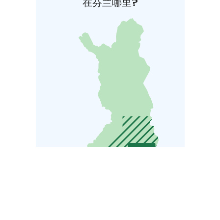
在芬兰哪里?