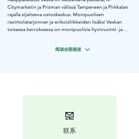
Citymarketin ja Prisman välissä Tampereen ja Pirkkalan
rajalla sijaitseva ostoskeskus. Monipuolisen
ravintolatarjonnan ja erikoisliikkeiden lisäksi Veskan
toisessa kerroksessa on monipuolisia hyvinvointi- ja
liikuntapalveluita.
Kauppakeskuksessa on tällä hetkellä yli 30 eri
阅读全部描述
palveluntarjoajaa. Strategia on ollut koota yhteen
asiakkaita kiinnostavia toimijoita, joiden tuotteet ja
palvelut ostetaan pääasiassa paikan päältä
verkkopalvelujen sijaan. Niihin sisältyvät esimerkiksi
ravintolat, kuntoilu ja näitä tukevat hyvinvointipalvelut.
Veskan vetovoimaisuudesta kertovat vuokralaisten
pitkät vuokrasuhteet kauppakeskuksessa.
Vuokrattava pinta-ala: yli 24 000 m²
Kävijöitä vuosittain:
noin 2,7 miljoonaa
Kauppakeskukseen on tehty täysi energiaremontti.
Kiinteistössä otettiin käyttöön maalämpö- ja
联系
viilennysjärjestelmä tukemaan entistä