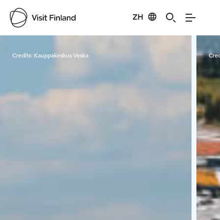
ZH
Visit Finland
Credits:
Kauppakeskus Veska
Cred