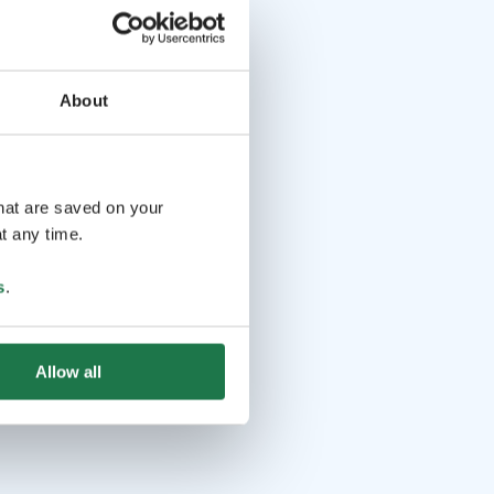
About
that are saved on your
t any time.
s
.
Allow all