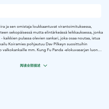
oira ja sen omistaja loukkaantuvat virantoimituksessa,
teen sekopäisessä mutta elintärkeässä leikkauksessa, jonka
- kaikkien pulassa olevien sankari, joka osaa noutaa, istua
kkailu Koiramies pohjautuu Dav Pilkeyn suosittuihin
tuo valkokankaille mm. Kung Fu Panda -elokuvasarjan luonut
imation.
lomuotonsa Koiramiehen on onnistuttava vakuuttamaan
阅读全部描述
lvojan taidoistaan ja estettävä pahan superroistokissa Peten
n uusi ovela suunnitelma: hän aikoo kloonata itsensä.
n avulla hän aikoo tuplata mahdollisuutensa pahantekoon.
uvat, kun Pikku-Peten ja Koiramiehen välille syntyy yllättävä
n sieppaa Pikku-Peten, Koiramiehen ja Peten on
kissanpennun pelastamiseksi. Tapahtumien tiimellyksessä
llä (ja kissanpennuilla!) on voima yhdistää pahimmatkin