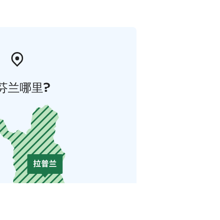
芬兰哪里?