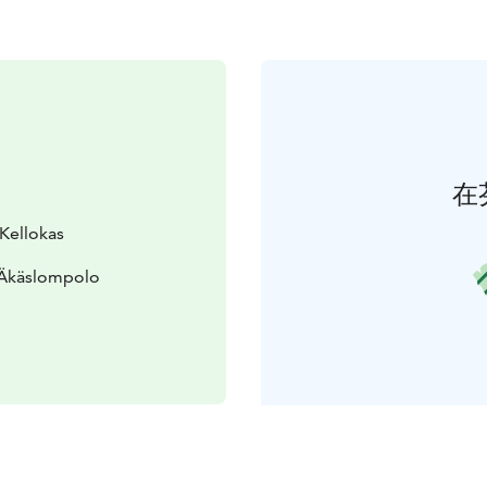
在
 Kellokas
 Äkäslompolo