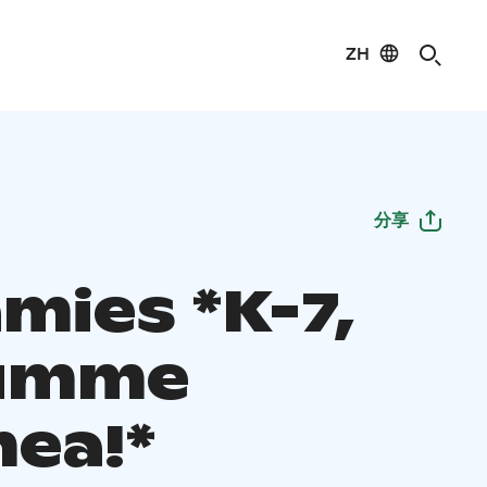
ZH
分享
mies *K-7,
umme
ea!*