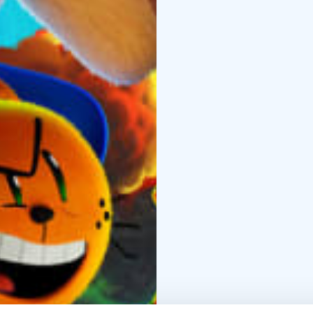
viholliset.
Kapteeni Kalsari -menest
Pilkey julkaisi ensimmä
12 kirjaa. Koiramies-kir
Vuonna 2020 Pilkey aloi
ollut myyntilistojen kä
Kohelluslaivalla maail
kaikki formaatit ja ik
Pilkeyn uusin Koiramies
2024.