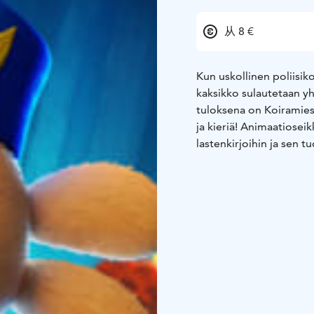
从 8 €
Kun uskollinen poliisik
kaksikko sulautetaan yh
tuloksena on Koiramies 
ja kieriä! Animaatiosei
lastenkirjoihin ja sen 
studio DreamWorks An
Hyväksyttyään uuden o
poliisipäällikkö lainva
ilkeät aikeet. Petellä o
Kissanpentu Pikku-Pete
Asiat kuitenkin mutkist
yhteys.
Kun yhteinen viholline
yhdistettävä voimansa 
he oppivat, että perhee