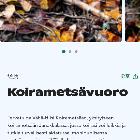
经历
分享
Koirametsävuoro
Tervetuloa Vähä-Hiisi Koirametsään, yksityiseen
koirametsään Janakkalassa, jossa koirasi voi leikkiä ja
tutkia turvallisesti aidatussa, monipuolisessa