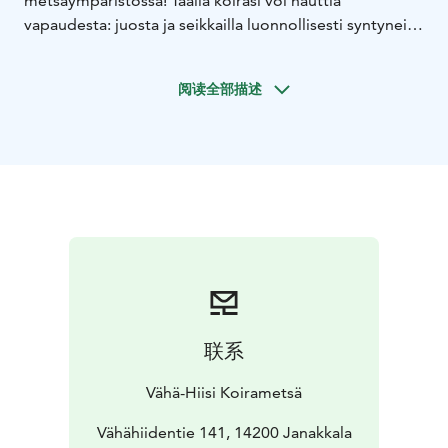
metsäympäristössä! Täällä koirasi voi nauttia
vapaudesta: juosta ja seikkailla luonnollisesti syntyneillä
poluilla, kiipeillä kivenlohkareilla ja juosta
hiekkamontussa. Alueella on 1,3 hehtaaria vaihtelevaa
阅读全部描述
maastoa, ja korkea aita takaa huolettoman leikkihetken.
Käytössäsi on kaasugrilli, valaistu ympäristö ja
parkkitilaa, ja tulossa on myös grillikota ja laavu upeilla
näkymillä. Koirametsässä koirasi löytää oman
seikkailunsa!
联系
Vähä-Hiisi Koirametsä
Vähähiidentie 141, 14200 Janakkala