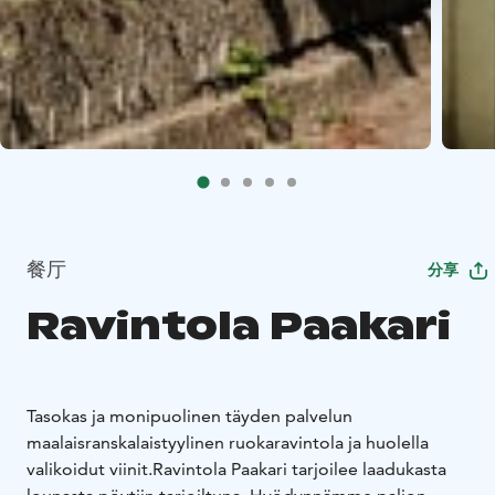
餐厅
分享
Ravintola Paakari
Tasokas ja monipuolinen täyden palvelun
maalaisranskalaistyylinen ruokaravintola ja huolella
valikoidut viinit.
Ravintola Paakari tarjoilee laadukasta