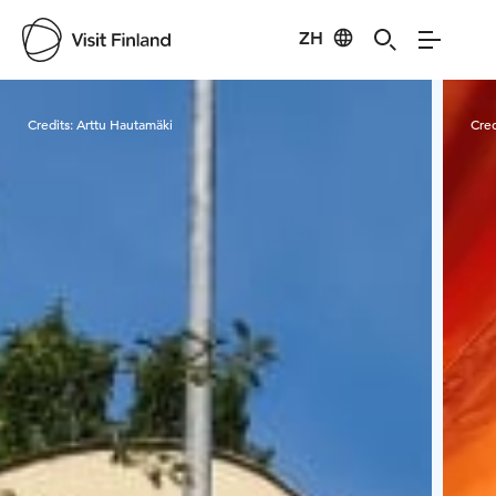
ZH
Visit Finland
Credits:
Arttu Hautamäki
Cred