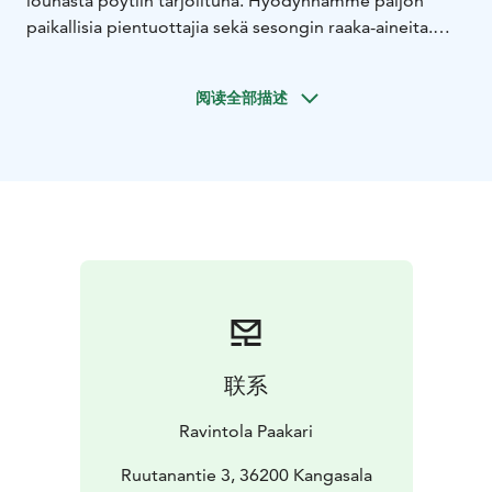
lounasta pöytiin tarjoiltuna. Hyödynnämme paljon
paikallisia pientuottajia sekä sesongin raaka-aineita.
Tunnelmaltaan ravintola on maalaisranskalaistyylisen
kodikas ja välitön.
阅读全部描述
Lauantait on pyhitetty juhlatilauksille, on sitten
kyseessä syntymäpäivät, häät tai muistotilaisuus.
联系
Ravintola Paakari
Ruutanantie 3, 36200 Kangasala