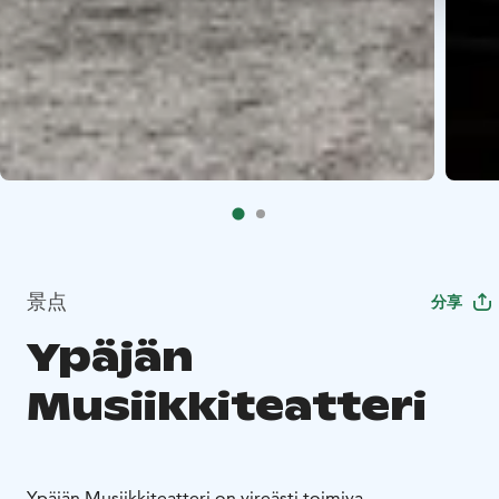
景点
分享
Ypäjän
Musiikkiteatteri
Ypäjän Musiikkiteatteri on vireästi toimiva