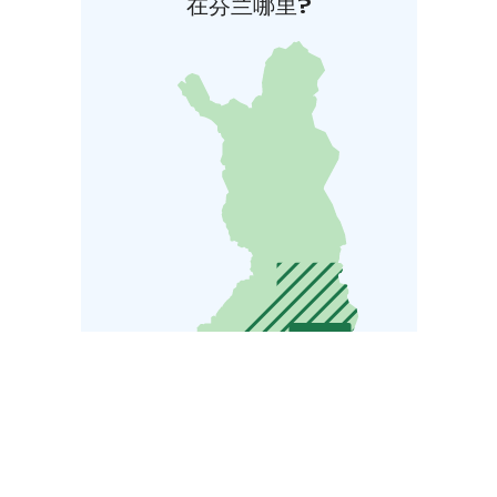
在芬兰哪里?