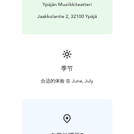
Ypäjän Musiikkiteatteri
Jaakkolantie 2, 32100 Ypäjä
季节
合适的体验 在 June, July