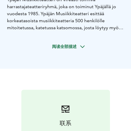
harrastajateatteriryhmä, joka on toiminut Ypäjällä jo
vuodesta 1985. Ypäjän Musiikkiteatteri esittää
korkeatasoista musiikkiteatteria 500 henkilölle
mitoitetussa, katetussa katsomossa, josta löytyy myös
pyörätuolipaikkoja. Väliajalla yleisö pääsee nauttimaan
monipuolisista väliaikapalveluista.
阅读全部描述
Ammattilaisvetoisessa teatterissamme on vuosittain
mukana kymmeniä harrastajanäyttelijöitä, -
orkesterilaisia sekä talkoolaisia.
联系