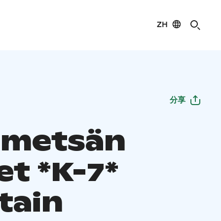
ZH
分享
umetsän
et *K-7*
tain