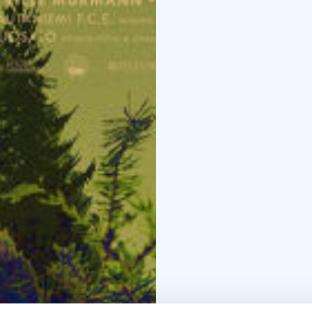
ansioituneen Suutarin 
kohtaamaan hupenevan