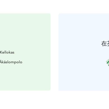
在
 Kellokas
 Äkäslompolo