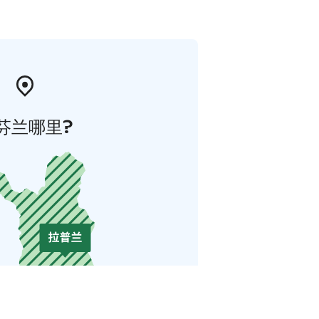
芬兰哪里?