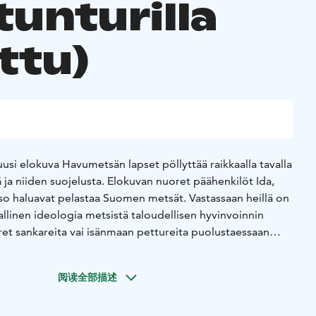
tunturilla
ttu)
 uusi elokuva Havumetsän lapset pöllyttää raikkaalla tavalla
ja niiden suojelusta. Elokuvan nuoret päähenkilöt Ida,
tso haluavat pelastaa Suomen metsät. Vastassaan heillä on
allinen ideologia metsistä taloudellisen hyvinvoinnin
et sankareita vai isänmaan pettureita puolustaessaan
olevia hömötiaisia? Suutarin humaani metsäkertomus
umoavalle luontomatkalle vanhojen havupuiden suojasta
阅读全部描述
selluteollisuuden kabineteista Idan isoisä Taunon, entisen
ohvalle. Suomen ja suomalaisuuden kuvaajana