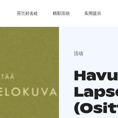
芬兰好去处
精彩活动
实用提示
活动
Hav
Laps
(Osit