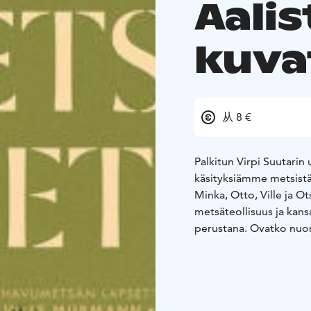
Aalis
kuva
从 8 €
Palkitun Virpi Suutarin
käsityksiämme metsistä 
Minka, Otto, Ville ja O
metsäteollisuus ja kans
perustana. Ovatko nuor
jäkäliä ja katoamassa 
kuljettaa katsojansa l
Aalistunturin huipulle, 
metsätyömiehen, kotis