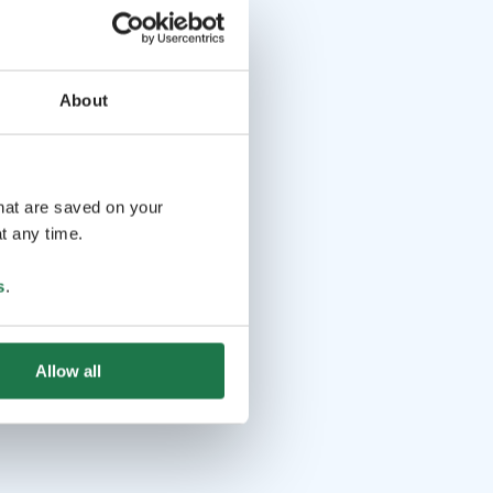
About
that are saved on your
t any time.
s
.
Allow all