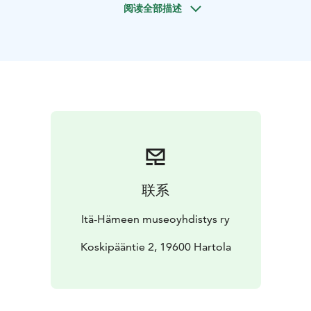
阅读全部描述
osui noin 3500 henkeä. Kunta lakkautettiin virallisesti
vuonna 1948.
Näyttelyn esineistö on koottu vuoksenrantalaisen
museoon lahjoittamista esineistä, joita he ovat
ottaneet mukaansa lähtiessään Vuoksenrannasta
evakkoon. Esineistöä on myös Vuoksenrannan
seurakunnasta.
Vuoksenrantalaisten uusiksi asuinalueiksi tulivat etenkin
Itä-Hämeen Tainionvirran ja Puulan vesistön alueet
kuten Hartola, Sysmä, Joutsa, Luhanka, Pertunmaa ja
Heinola sekä Asikkala ja Someron Kauraketo.
联系
Osa näyttelyn esineistöstä on vuoksenrantalaisten
tekemiä pienoismalleja ja malleja alkuperäisistä
Itä-Hämeen museoyhdistys ry
esineistä muistinsa mukaan.
Kirkon pienoismalli on Vuoksenrannan vuosina 1934-35
Koskipääntie 2, 19600 Hartola
rakennetusta kirkosta. Tekstiilit ja käsityöt ovat
vuosisadan vaihteesta ja sotavuosilta.
Keskellä näyttelyä on evakkokuorma. Evakkokuormaan