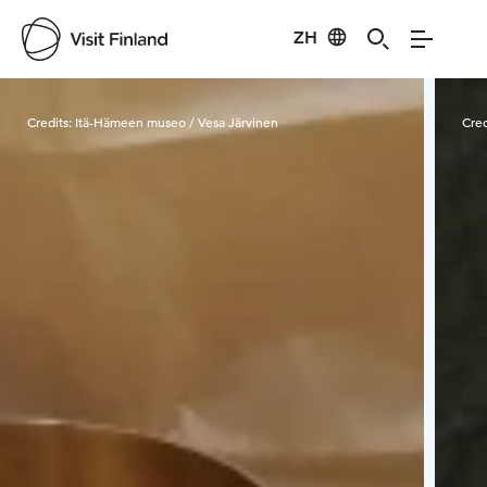
ZH
Visit Finland
Credits:
Itä-Hämeen museo / Vesa Järvinen
Cred