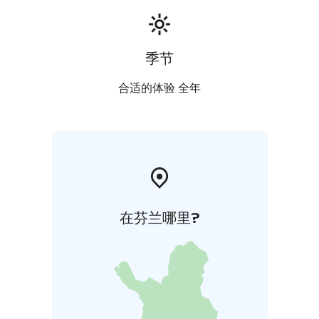
otetiin yleensä rukki, kirnu, ompelukone ja muita
käyttöesineitä sekä evästä.
Näyttelyn tarkoitus on esitellä Vuoksenrantaa ja
siirtokarjalaisuutta.
季节
Kartanon aikaan aitta on toiminut vilja- ja
ruokavarastona sekä säilytyskäytössä.
合适的体验 全年
在芬兰哪里?