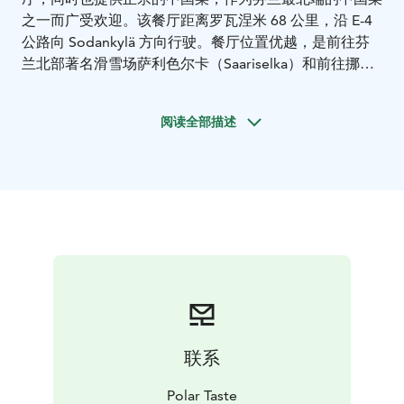
之一而广受欢迎。
该餐厅距离罗瓦涅米 68 公里，沿 E-4
公路向 Sodankylä 方向行驶。餐厅位置优越，是前往芬
兰北部著名滑雪场萨利色尔卡（Saariselka）和前往挪威
北角(North Cape)的必经之路，餐厅距离芬兰景点罗斯托
（Luosto），欧洲仅存的一座仍在开採的紫晶矿开车仅
阅读全部描述
半小时车程。餐厅设有 144 个座位，提供为不同规模的
团体预定团餐，自助餐以及个人顾客点餐预定四川火锅服
务。餐厅常年提供四川特色红烧牛肉面，哨子面及美味的
特色拉普兰红烧驯鹿肉面。
联系
Polar Taste