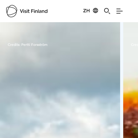
ZH
Visit Finland
Credits:
Pertti Forsström
Cred