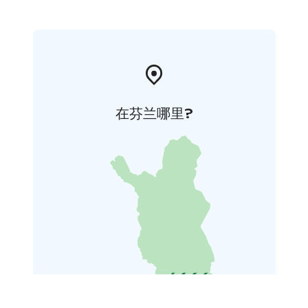
在芬兰哪里?