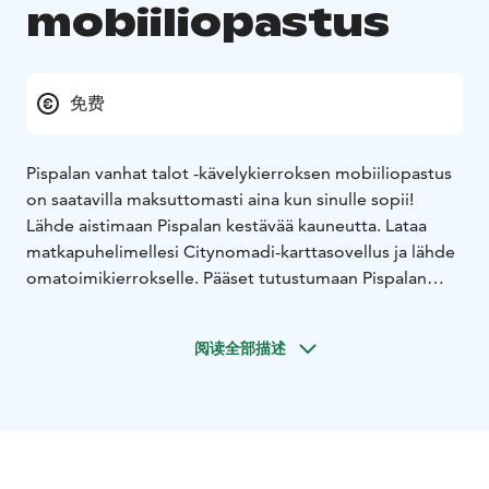
mobiiliopastus
免费
Pispalan vanhat talot -kävelykierroksen mobiiliopastus
on saatavilla maksuttomasti aina kun sinulle sopii!
Lähde aistimaan Pispalan kestävää kauneutta. Lataa
matkapuhelimellesi Citynomadi-karttasovellus ja lähde
omatoimikierrokselle. Pääset tutustumaan Pispalan
rakennushistoriaan sekä ympäristöä muokanneisiin
ihmisiin ja rakenteisiin, jotka ovat tehneet Pispalasta
阅读全部描述
kaikkien rakastaman yhteisen kulttuuriympäristön.
Kierrä reittiä omassa tahdissasi, käy kahvilla Tahmelan
Huvilalla tai sauno kierroksen päätteeksi Huvilalla tai
Rajaportilla!
Huomaathan, että yksityisiin pihoihin ei tule mennä.
Reitin varrelle osuvat mukavasti Tahmelan Huvila,