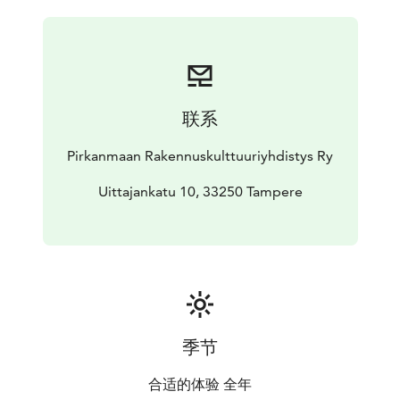
Rakennuskulttuurikeskus Piiru, Lauri Viita -museo sekä
Rajaportin Sauna. Näihin pääset tutustumaan
aukioloaikojen puitteissa myös sisältä!
Kysy vinkkejä itsenäiselle kävelykierrokselle
info@piiru.fi!
联系
Pirkanmaan Rakennuskulttuuriyhdistys Ry
Uittajankatu 10, 33250 Tampere
季节
合适的体验 全年