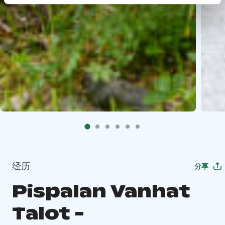
经历
分享
Pispalan Vanhat
Talot -