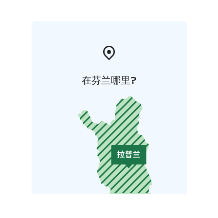
在芬兰哪里?