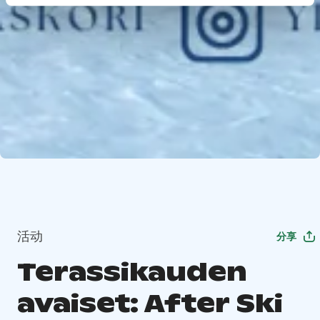
活动
分享
Terassikauden
avaiset: After Ski