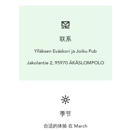
联系
Ylläksen Eväskori ja Joiku Pub
Jakolantie 2, 95970 ÄKÄSLOMPOLO
季节
合适的体验 在 March