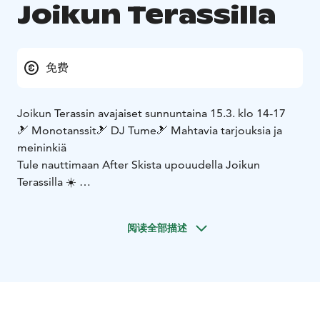
Joikun Terassilla
免费
Joikun Terassin avajaiset sunnuntaina 15.3. klo 14-17
🎿 Monotanssit
🎿 DJ Tume
🎿 Mahtavia tarjouksia ja
meininkiä
Tule nauttimaan After Skista upouudella Joikun
Terassilla ☀️
Jatkossa monotanssit Joikun terassilla aina torstaisin ja
sunnuntaisin klo 14-17 viikoilla 12-16 (säävaraus)
阅读全部描述