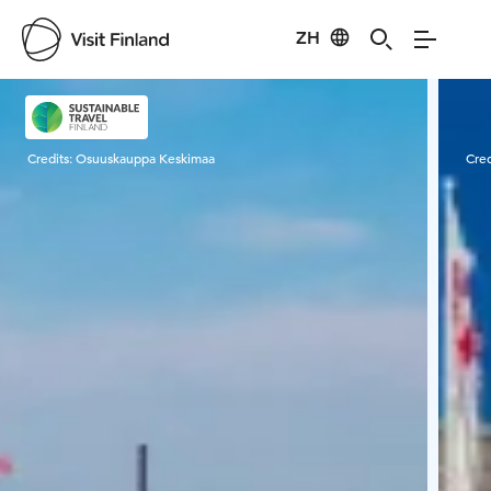
ZH
Visit Finland
Credits:
Osuuskauppa Keskimaa
Cred