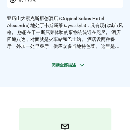
亚历山大索克斯原创酒店 (Original Sokos Hotel
Alexandra) 地处于韦斯屈莱 (Jyväskylä)，具有现代城市风
格。 您想在于韦斯屈莱体验的事物统统近在咫尺。 酒店
四通八达，对面就是火车站和巴士站。 酒店设两种餐
厅，外加一处早餐厅，供应众多当地特色菜。 这里是组
织聚会的绝佳场地！ 客房舒适，保证您拥有良好的睡
眠，并且酒店还有多种房型，任您挑选。 酒店到处充满
阅读全部描述
生机，氛围舒适安逸。 工作人员热情友好，并致力于为
您提供周到的服务。