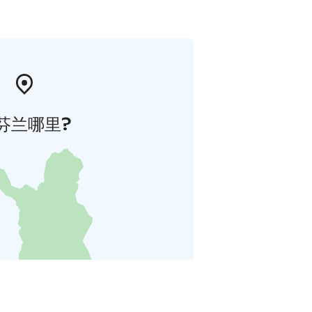
芬兰哪里?