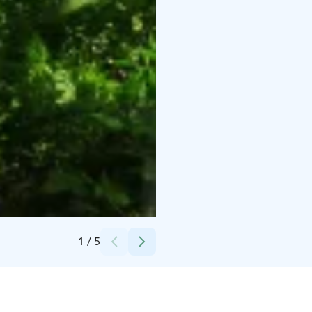
Credits:
Primehotels
1
/
5