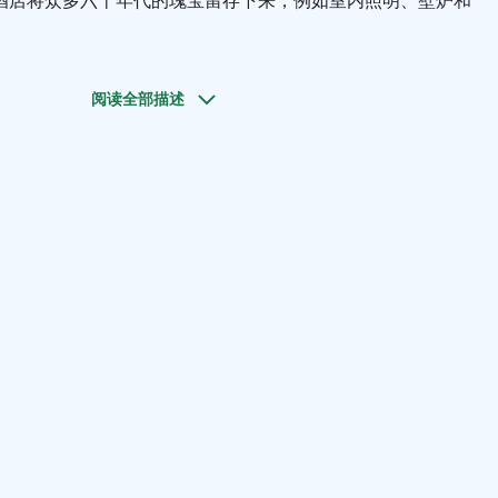
酒店将众多六十年代的瑰宝留存下来，例如室内照明、壁炉和
美丽的自然环境，使其极富吸引力。巨大的窗户为客人提供开
地自然美景和无垠大海。并且，酒店距离赫尔辛基市中心路程
阅读全部描述