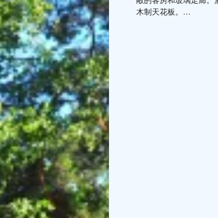
敞的客房和玻璃走廊。
木制天花板。
兰塔普斯托酒店置身于
阔的视野，供其观赏当
不远。