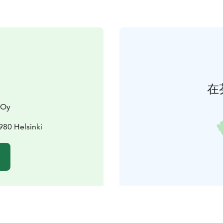
在
 Oy
980 Helsinki