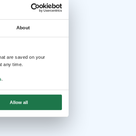
About
that are saved on your
t any time.
s
.
Allow all