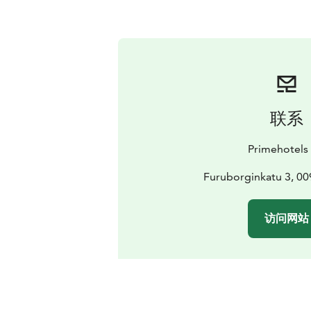
联系
Primehotels
Furuborginkatu 3, 00
访问网站