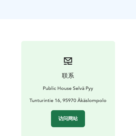
联系
Public House Selvä Pyy
Tunturintie 16, 95970 Äkäslompolo
访问网站