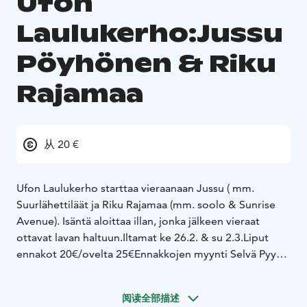
Ufon
Laulukerho:Jussu
Pöyhönen & Riku
Rajamaa
从 20 €
Ufon Laulukerho starttaa vieraanaan
Jussu ( mm.
Suurlähettiläät ja Riku Rajamaa (mm. soolo & Sunrise
Avenue). Isäntä aloittaa illan, jonka jälkeen vieraat
ottavat lavan haltuun.
Iltamat ke 26.2. & su 2.3.
Liput
ennakot 20€/ovelta 25€
Ennakkojen myynti Selvä Pyystä
la 22.2. alkaen.
阅读全部描述