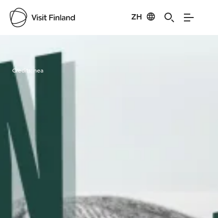
ZH
Visit Finland
Credits:
nea