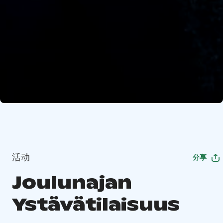
活动
分享
Joulunajan
Ystävätilaisuus