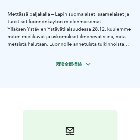
Mettässä paljakalla – Lapin suomalaiset, saamelaiset ja
turistiset luonnonkäytön mielenmaisemat
Ylläksen Ystävien Ystävätilaisuudessa 28.12. kuulemme
miten mielikuvat ja uskomukset ilmenevät siinä, mitä
metsistä halutaan. Luonnolle annetuista tulkinnoista
kertoo erikoistutkija, FT Mikko Jokinen
Luonnonvarakeskuksesta. Ohjelmassa myös
阅读全部描述
kaivoskatsaus ja kumppaniesittely. Kaikille avoimen
Ystävätilaisuuden jälkeen pidetään yhdistyksen
vuosikokous.