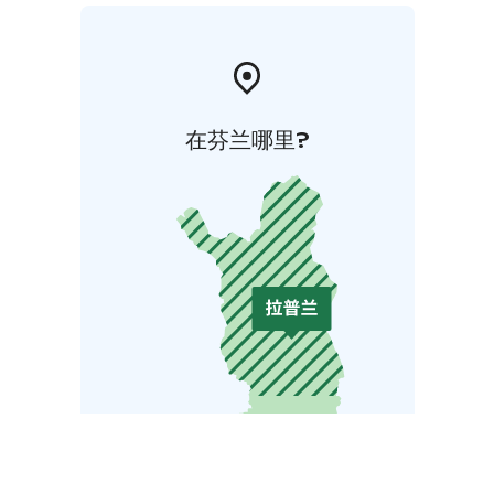
在芬兰哪里?