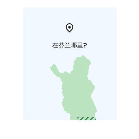
在芬兰哪里?