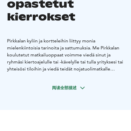
opastetut
kierrokset
Pirkkalan kyliin ja kortteleihin liittyy monia
mielenkiintoisia tarinoita ja sattumuksia. Me Pirkkalan
koulutetut matkailuoppaat voimme viedä sinut ja
ryhmäsi kiertoajelulle tai -kävelylle tai tulla yrityksesi tai
yhteisösi tiloihin ja viedä teidät nojatuolimatkalle
toivomaanne kohteeseen.
Retkiä ja tutustumiskierroksia järjestetään sään salliessa
阅读全部描述
kaikkina vuodenaikoina. Opastuksen sisältö ja
kierroksen reitti voidaan räätälöidä toiveidenne
mukaisesti.