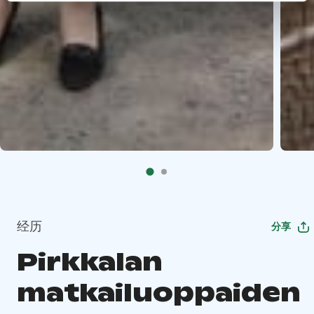
经历
分享
Pirkkalan
matkailuoppaiden