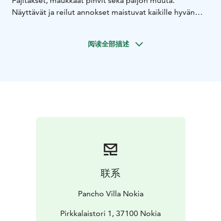
Fajitakset, maukkaat pihvit sekä paljon muuta.
Näyttävät ja reilut annokset maistuvat kaikille hyvän
ruoan ystäville. Lapset on huomioitu omalla
ruokalistalla. Janoisia palvelemme anniskeluoikeuksin.
阅读全部描述
Tervetuloa herkuttelemaan!
联系
Pancho Villa Nokia
Pirkkalaistori 1, 37100 Nokia