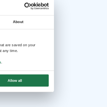
About
that are saved on your
t any time.
s
.
Allow all