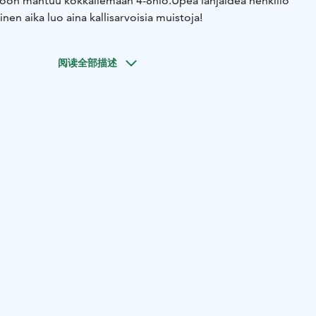
iöön mahtuu kokkailemaan 4-8hlö.
Upea lahjaidea henkillö
inen aika luo aina kallisarvoisia muistoja!
阅读全部描述