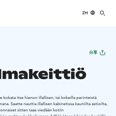
ZH
分享
lmakeittiö
 kokata itse hienon illallisen, tai kokeilla perinteistä
na. Saatte nauttia illallisen kabinetissa kauniilta astioilta,
vonnaiset sitten taas viedään kotiin