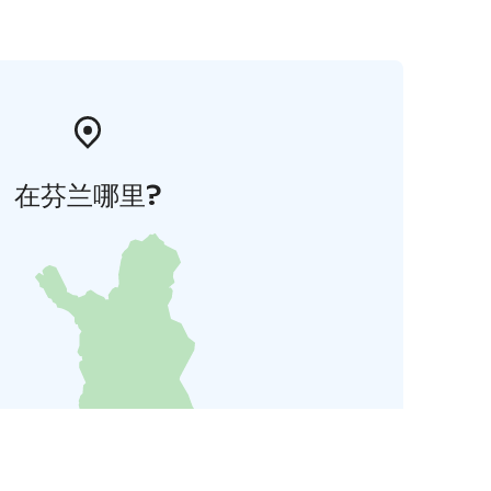
在芬兰哪里?