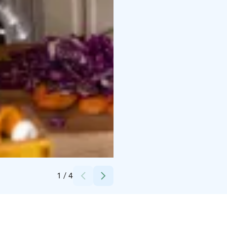
Credits:
Kanta-hämeen kuvapankki
1
/
4