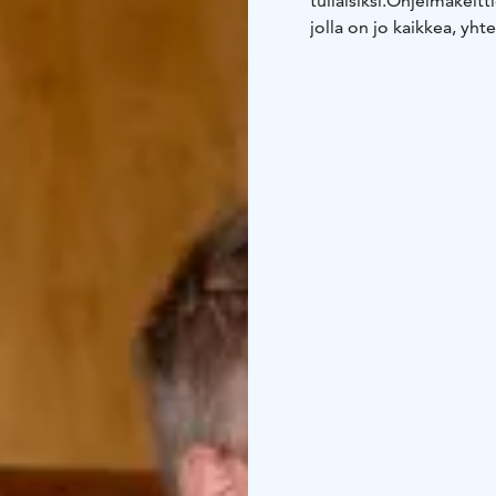
tuliaisiksi.
Ohjelmakeitt
jolla on jo kaikkea, yhte