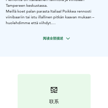
Tampereen keskustassa.
Meillä koet palan parasta Italiaa! Poikkea rennosti
viinibaariin tai istu illallinen pitkän kaavan mukaan –
huolehdimme että viihdyt.
Löydät meidät Sorin aukion vasemmalla laidalta
Ortodoksikirkon kupeesta, Nokia Areenan naapurista.
阅读全部描述
联系