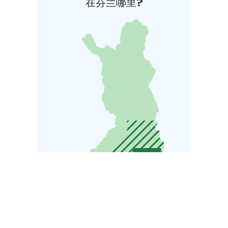
在芬兰哪里?