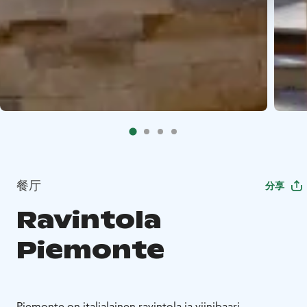
餐厅
分享
Ravintola
Piemonte
Piemonte on italialainen ravintola ja viinibaari