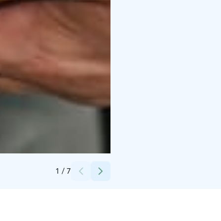
Credits:
Nokian Nahkatuote Oy
1
/
7