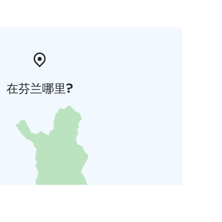
在芬兰哪里?