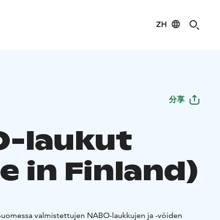
ZH
分享
-laukut
 in Finland)
Suomessa valmistettujen NABO-laukkujen ja -vöiden