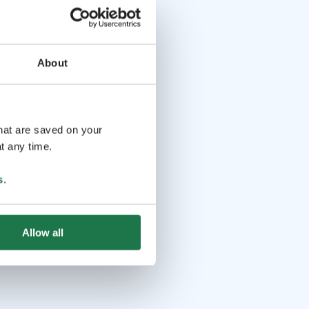
About
that are saved on your
t any time.
s
.
Allow all