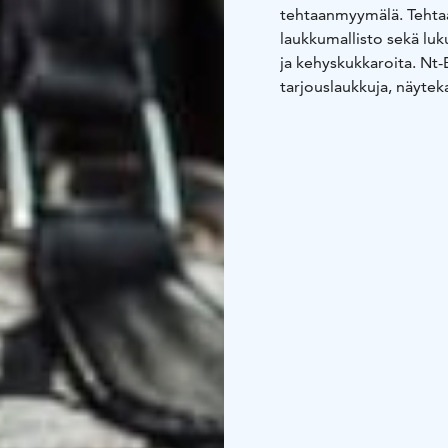
tehtaanmyymälä. Tehta
laukkumallisto sekä luku
ja kehyskukkaroita. Nt
tarjouslaukkuja, näytek
todellisia laukkulöytöj
kassit sekä miesten la