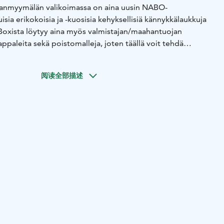
anmyymälän valikoimassa on aina uusin NABO-
isia erikokoisia ja -kuosisia kehyksellisiä kännykkälaukkuja
-Boxista löytyy aina myös valmistajan/maahantuojan
appaleita sekä poistomalleja, joten täällä voit tehdä
ä! Runsasta laukkuvalikoimaa täydentävät matkalaukut ja -
ukkumallisto. Pirkanmaan monipuolisin laukkukauppa!
阅读全部描述