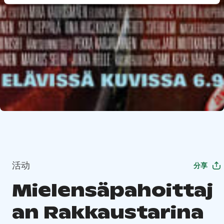
活动
分享
Mielensäpahoittaj
an Rakkaustarina