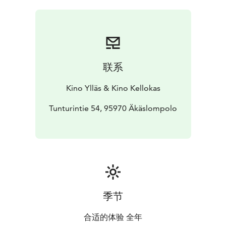
flanellipaidan.
联系
Kino Ylläs & Kino Kellokas
Tunturintie 54, 95970 Äkäslompolo
季节
合适的体验 全年