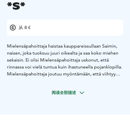
*S*
从 8 €
Mielensäpahoittaja haistaa kauppareissullaan Saimin,
naisen, joka tuoksuu juuri oikealta ja saa koko miehen
sekaisin. Ei olisi Mielensäpahoittaja uskonut, että
rinnassa voi vielä tuntua kuin ihastuneella pojanklopilla.
Mielensäpahoittaja joutuu myöntämään, että viihtyy
Saimin seurassa. Toisen sanat, katseet ja kosketus
herättävät kauan unohduksissa olleita tuntemuksia.
阅读全部描述
Mielensäpahoittajan pojat ovat epäuskoisia ja
suorastaan mustasukkaisia isästään, eivätkä tahdo
luottaa Saimin vilpittömyyteen…ettei vaan olisi
perinnön perässä? Perhepalavereja, väärinkäsityksiä,
kuutamouintia ja unettomia öitä.
Kyllä voi rakkauden nuoli lävistää vanhemmankin