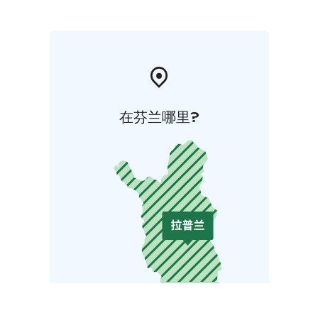
在芬兰哪里?