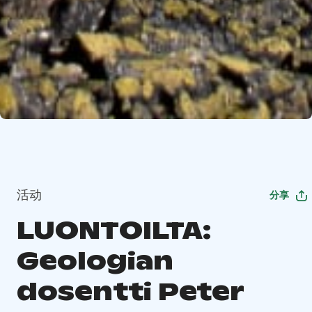
活动
分享
LUONTOILTA:
Geologian
dosentti Peter