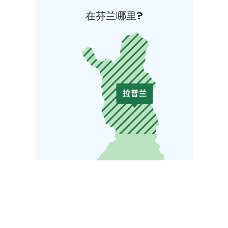
在芬兰哪里?