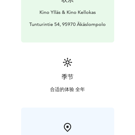
Kino Ylläs & Kino Kellokas
Tunturintie 54, 95970 Äkäslompolo
季节
合适的体验 全年