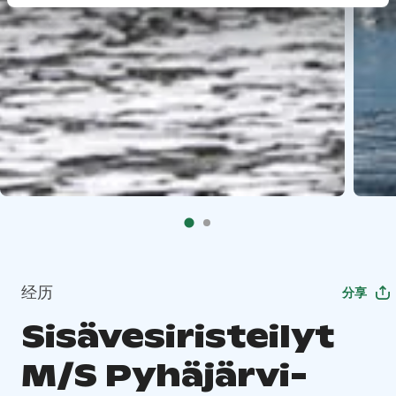
经历
分享
Sisävesiristeilyt
M/S Pyhäjärvi-