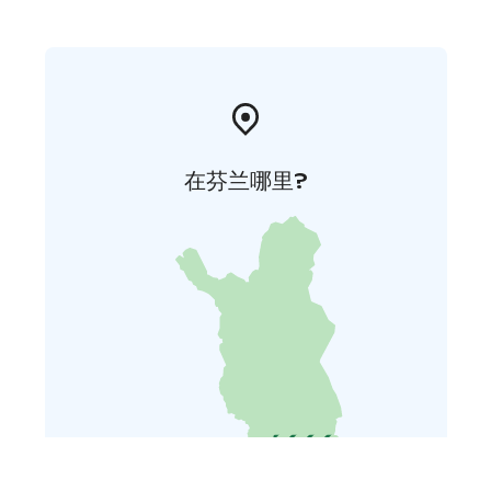
在芬兰哪里?