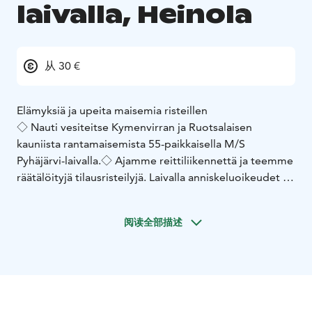
laivalla, Heinola
从 30 €
Elämyksiä ja upeita maisemia risteillen
◇ Nauti vesiteitse Kymenvirran ja Ruotsalaisen
kauniista rantamaisemista 55-paikkaisella M/S
Pyhäjärvi-laivalla.
◇ Ajamme reittiliikennettä ja teemme
räätälöityjä tilausristeilyjä.
Laivalla anniskeluoikeudet ja
ryhmäristeilyillä mahdollisuus ruokailuun,
saunaan sekä
karaokeen.
阅读全部描述
◇ KIMOLAN KANAVARISTEILYT!
Risteilyt Heinolasta ja
Vuolenkoskelta kesällä 2024, 5,5km pitkälle
Kimolan
Kanavalle.
◇ Vietä unohtumaton syntymäpäivä tai
hääjuhla vesillä. Tai mikset tarjoaisi henkilöstöllesi tai
asiakkaillesi mukavaa virkistysristeilyä.
◇UUTUUS: Tenojokivene tilausajot ryhmille max 15hlö