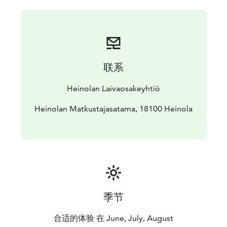
联系
Heinolan Laivaosakeyhtiö
Heinolan Matkustajasatama, 18100 Heinola
季节
合适的体验 在 June, July, August