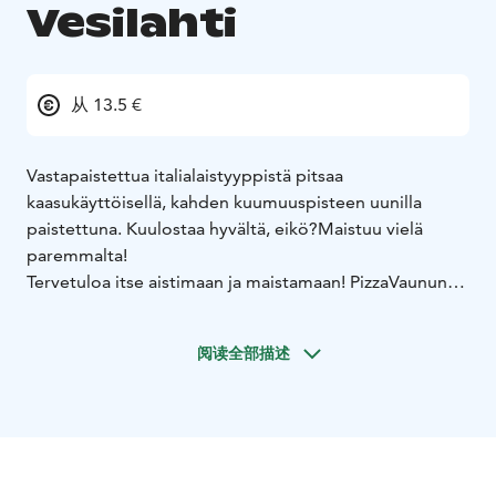
Vesilahti
从 13.5 €
Vastapaistettua italialaistyyppistä pitsaa
kaasukäyttöisellä, kahden kuumuuspisteen uunilla
paistettuna. Kuulostaa hyvältä, eikö?Maistuu vielä
paremmalta!
Tervetuloa itse aistimaan ja maistamaan! PizzaVaunun
kotipaikka on Pirkanmaa, mutta kierrämme eri
sijainneissa paistamassa Teille pitsaherkkuja, päivä tai
阅读全部描述
kaksi kerrallaan.