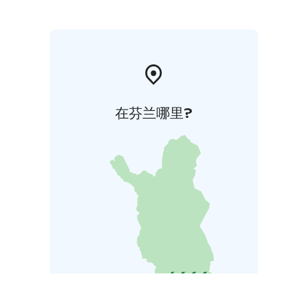
在芬兰哪里?