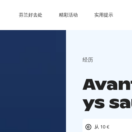
芬兰好去处
精彩活动
实用提示
经历
Avan
ys sa
从 10 €