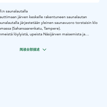
fi:n saunalautalla
auttimaan järven keskelle rakentuneen saunalautan
 saunalautalla järjestetään yleinen saunavuoro torstaisin klo
amassa (Sahansaarenkatu, Tampere).
hmeistä löylyistä, upeista Näsijärven maisemista ja
rvoitusjuomamyynti, ja myös sisätilat ovat avoinna – voit
阅读全部描述
oittumaan ennen saunaa tai sen jälkeen.
roilla on käytössä myös palju, joka täydentää rentouttavan
a hyvä mieli – me tarjoamme lämpimät löylyt ja
ärvimaisemat!
 vuoro toimii ennakkovarauksella.
an https://www.laineille.fi/vuokraus/
en satama, Sahansaarenkatu, Tampere
🕓 Aika: Torstaisin klo
toutumaan laineille ja löylyihin!