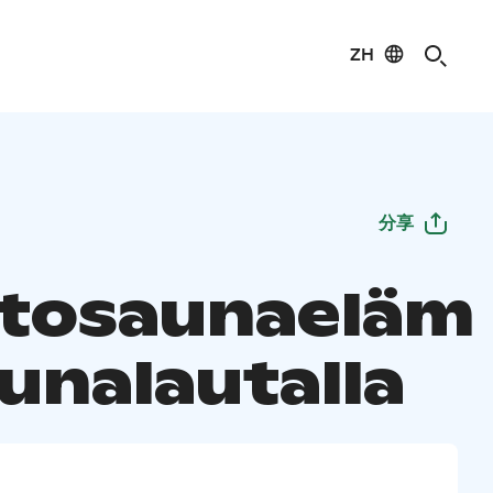
ZH
分享
tosaunaeläm
unalautalla