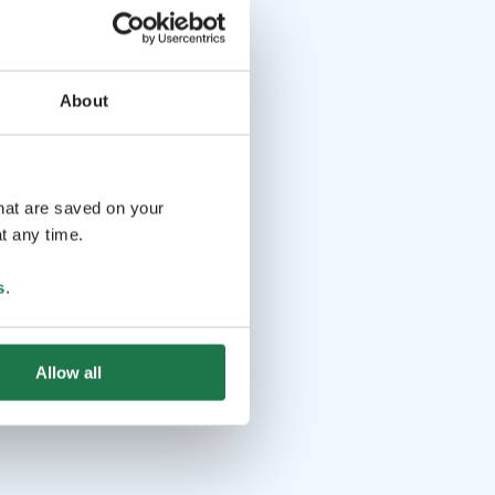
About
that are saved on your
t any time.
s
.
Allow all