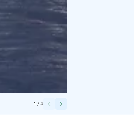
Credits:
Santeri Metsähonkala
1
/
4