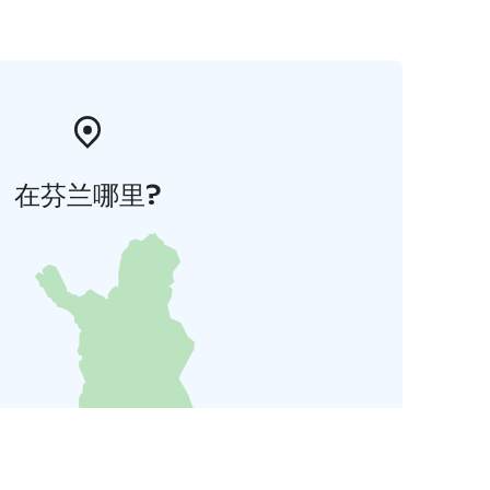
在芬兰哪里?