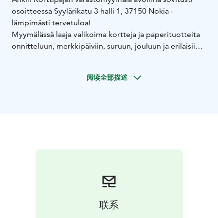
osoitteessa Syylärikatu 3 halli 1, 37150 Nokia -
lämpimästi tervetuloa!
Myymälässä laaja valikoima kortteja ja paperituotteita
onnitteluun, merkkipäiviin, suruun, jouluun ja erilaisiin
sesonkeihin, kuten ystävänpäivään. Myymälässä myös
muut tuotteet, kuten julisteet, tarrat, taulut, kynttilät ja
阅读全部描述
servetit.
Ankin Korttipajan juuret juontavat vuoteen 1931, ja
tekemisemme ytimessä on ollut aina kortti.
Valmistamme painotuotteet paikallisesti joko omassa
painossamme Nokialla tai yhteistyökumppaneillamme
Pirkanmaalla, ja tuotteillamme on Avainlippu-tunnus.
Saapumisohjeet: Varastohalli sijaitsee Syylärikatu 3
oikeanpuoleisella hallipihalla ensimmäisessä hallissa
(ovessa lukee Anki Oy). Asiakaspysäköinti heti hallin
edessä, mutta esimerkiksi Syylärikadun varrelle saa
pysäköidä. Käytössä kortti- tai käteismaksu.
联系