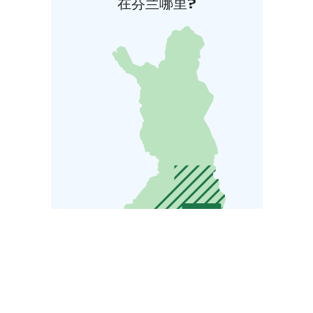
在芬兰哪里?