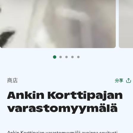
商店
分享
Ankin Korttipajan
varastomyymälä
Ankin Korttipajan varastomyymälä avoinna sovitusti