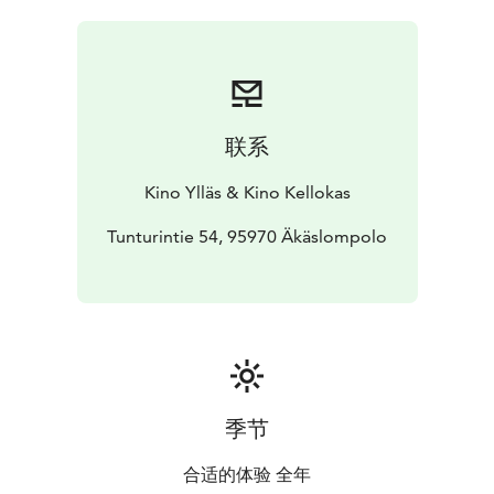
noitana.
联系
Kino Ylläs & Kino Kellokas
Tunturintie 54, 95970 Äkäslompolo
季节
合适的体验 全年