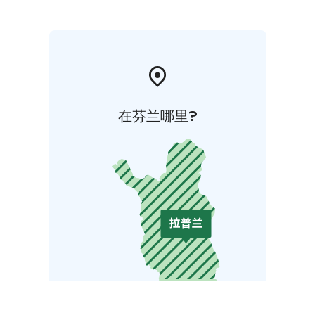
在芬兰哪里?