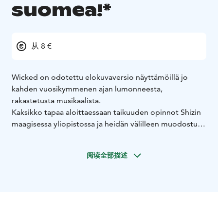
suomea!*
从 8 €
Wicked on odotettu elokuvaversio näyttämöillä jo
kahden vuosikymmenen ajan lumonneesta,
rakastetusta musikaalista.
Kaksikko tapaa aloittaessaan taikuuden opinnot Shizin
maagisessa yliopistossa ja heidän välilleen muodostuu
odottamaton, mutta syvä ystävyys. Kun he kohtaavat
Ozin Velhon, heidän ystävyytensä joutuu koetukselle ja
阅读全部描述
elämänsä erkanevat eri poluille. Suosion jano saa
Glindan viehättyämään vallasta, kun taas Elphaban
päätöksellä pysyä rehellisenä itselleen ja muille on
odottamattomia ja järkyttäviä vaikutuksia hänen
kohtaloonsa. Heidät tullaan myöhemmin tuntemaan
Ozin ihmemaassa Glinda Hyvänä ja Lännen ilkeänä