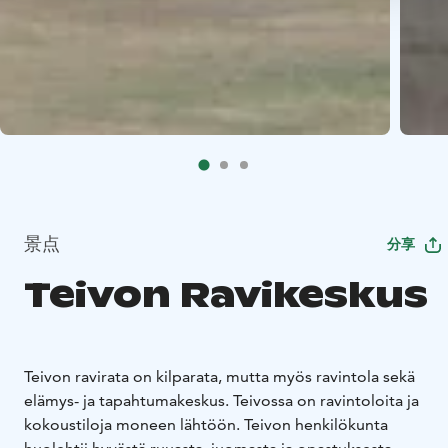
景点
分享
Teivon Ravikeskus
Teivon ravirata on kilparata, mutta myös ravintola sekä
elämys- ja tapahtumakeskus. Teivossa on ravintoloita ja
kokoustiloja moneen lähtöön. Teivon henkilökunta