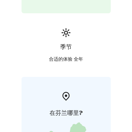
Elämyksinä Teivo tarjoaa ravikoulussa kohtaamisia
hevosen kanssa, ajokokeiluja, työhyvinvointipäiviä,
kursseja ja leirejä, ponisynttäreitä ja polttariohjelmaa.
Arkipäivinä Teivossa toimii lounaskahvila Trotter, joka
sijaitsee katsomolla, aivan kaviouran tuntumassa.
Lounaalla on tarjolla maukasta kotiruokaa. Teivossa on
paljon ilmaista pysäköintitilaa ja palvelut tavoittaa
季节
isoillakin autoilla.
Teivon suurin ravikilpailu on 3-vuotiaiden
合适的体验 全年
lämminveristen ja 4-vuotiaiden suomenhevosten
Kriterium, joka ajoittuu lokakuun alkuun.
在芬兰哪里?