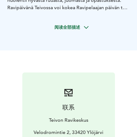
huolehtii hyvästä ruuasta, juomasta ja opastuksesta.
Ravipäivänä Teivossa voi kokea Ravipelaajan päivän tai
Raviohjastajan päivän. Raveissa pääsee tutustumaan
tallialueella hevosiin sekä kilpailijoiden arkeen.
阅读全部描述
Teivon ravikeskuksen päärakennuksesta löytyy
erikokoisia tiloja yritysten ja yhdistysten eri tarpeisiin.
Tilat soveltuvat messuihin, näyttelyihin (yleisöhalli 600
m2) sekä seminaareihin, koulutuksiin, kokouksiin ja
juhliin (ravintola- ja kokoustilat 10-500 hengelle).
Talosta löytyvät myös täydelliset ravintola- ja
anniskelupalvelut. Paikoitusalueilla on tilaa jopa 1000
autolle.
Teivo on myös vilkas valmennuskeskus, jossa
valmentautuu yli sata hevosta ja kaviouralla käyvät
harjoittelemassa hevoset kauempaakin. Teivossa toimii
联系
ravikoulu, jossa lapset, nuoret ja aikuiset pääsevät
tutustumaan poneihin ja hevosiin, hoitamaan niitä,
Teivon Ravikeskus
mutta myös itse ajamaan tai ratsastamaan Teivon
kaviouralle.
Velodromintie 2, 33420 Ylöjärvi