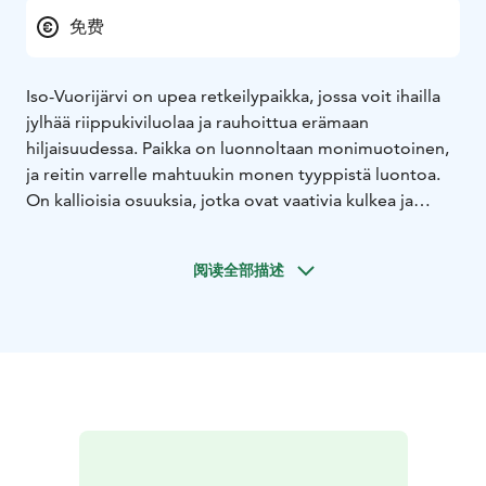
免费
Iso-Vuorijärvi on upea retkeilypaikka, jossa voit ihailla
jylhää riippukiviluolaa ja rauhoittua erämaan
hiljaisuudessa. Paikka on luonnoltaan monimuotoinen,
ja reitin varrelle mahtuukin monen tyyppistä luontoa.
On kallioisia osuuksia, jotka ovat vaativia kulkea ja
tasaisempaa polkua halki luonnonsuojelualueen.
Suomaastot ovat erityisen kauniita ja runsaslajisia. Alue
阅读全部描述
on viime vuonna kunnostettu ja paikka on kokemisen
arvoinen! Tervetuloa retkeilemään luonnon rauhaan!
Reitillä on kaksi tulipaikkaa ja laavu. Ei
talvikunnossapitoa.
Iso-Vuorijärven retkeilyreitti sijaitsee Orivedeltä
Ruovedelle johtavan kantatie 66:n länsipuolella, noin
13 km Orivedeltä pohjoiseen. Virtaintien varressa on
opastusmerkki vasemmalle, jossa lukee Vuorijärvi. Siitä