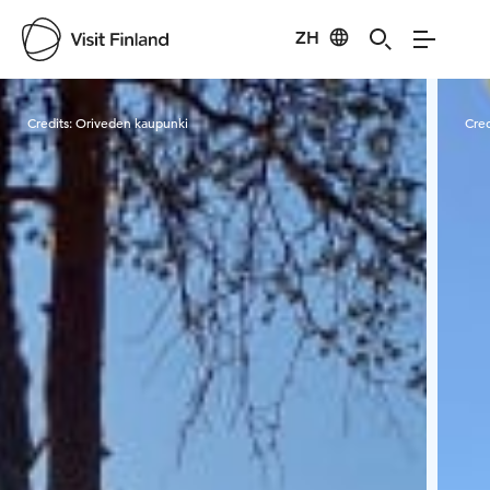
ZH
Visit Finland
Credits:
Oriveden kaupunki
Cred