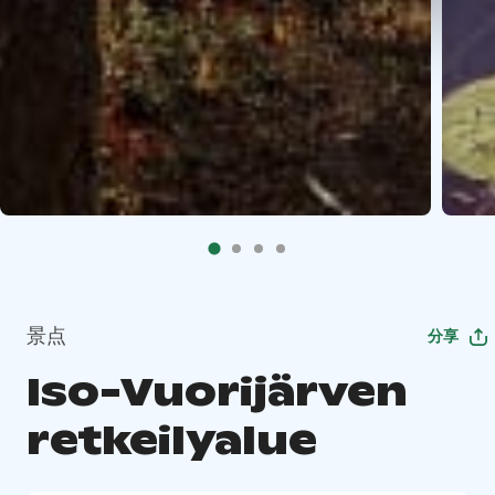
景点
分享
Iso-Vuorijärven
retkeilyalue