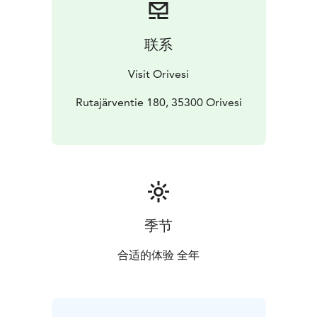
on noin 5 km:n matka reitistön lähtöpisteeseen. Iso-
Vuorijärven lähtöpiste on osoitteessa Rutajärventie
180, 35300 Orivesi.
联系
Visit Orivesi
Rutajärventie 180, 35300 Orivesi
季节
合适的体验 全年