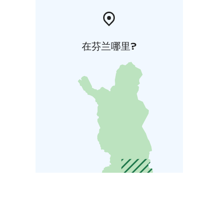
在芬兰哪里?