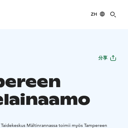
ZH
分享
pereen
elainaamo
si Taidekeskus Mältinrannassa toimii myös Tampereen