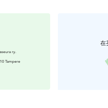
在
aseura ry.
210 Tampere