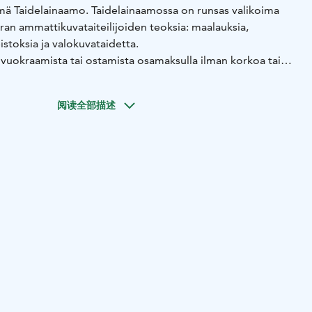
tämä Taidelainaamo. Taidelainaamossa on runsas valikoima
ran ammattikuvataiteilijoiden teoksia: maalauksia,
eistoksia ja valokuvataidetta.
 vuokraamista tai ostamista osamaksulla ilman korkoa tai
malla teoksen voit tutustua siihen rauhassa kotonasi ennen
si voit palauttaa teoksen takaisin Taidelainaamoon. Jos
阅读全部描述
n, voit maksaa loput erät kertamaksuna tai osamaksuerinä
aidelainaamon teokset ovat hankittavissa myös kertaostona.