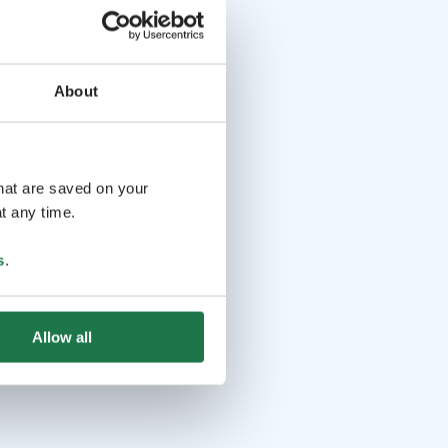
About
that are saved on your
t any time.
s
.
Allow all