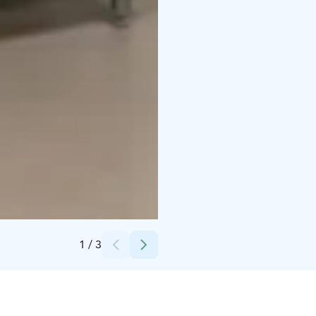
Credits:
Anne Paldanius
1
/
3