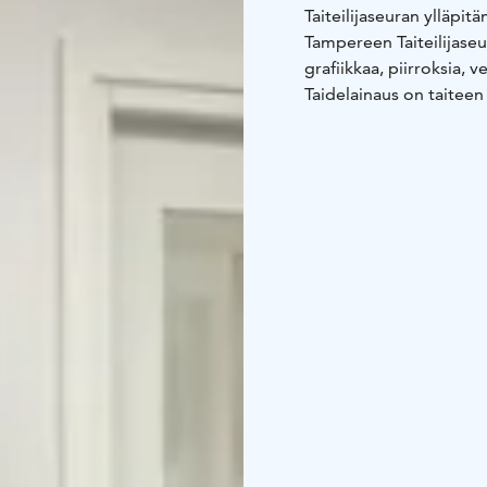
Taiteilijaseuran ylläpi
Tampereen Taiteilijaseu
grafiikkaa, piirroksia, v
Taidelainaus on taiteen
muita maksuja. Vuokraa
ostopäätöstä. Halutessa
haluat lunastaa teokse
kuukausittain. Kaikki T