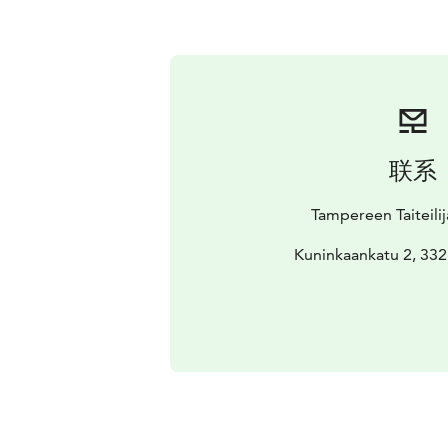
联系
Tampereen Taiteilij
Kuninkaankatu 2, 33