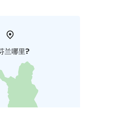
芬兰哪里?