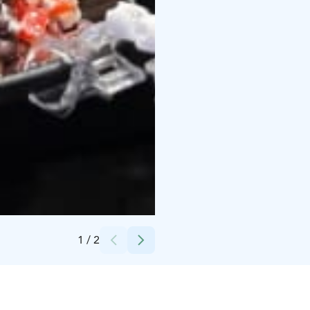
Credits:
Kuopion Saana
1
/
2