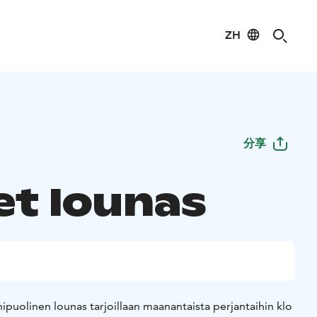
ZH
分享
et lounas
puolinen lounas tarjoillaan maanantaista perjantaihin klo