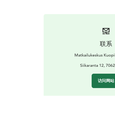
联系
Matkailukeskus Kuop
Siikaranta 12, 706
访问网站