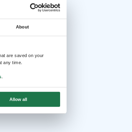
About
that are saved on your
t any time.
s
.
Allow all