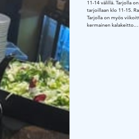
11-14 välillä. Tarjolla 
tarjoillaan klo 11-15. R
Tarjolla on myös viikoi
kermainen kalakeitto.
Pihasta löytyy ilmainen 
matkanjärjestäjä ruokai