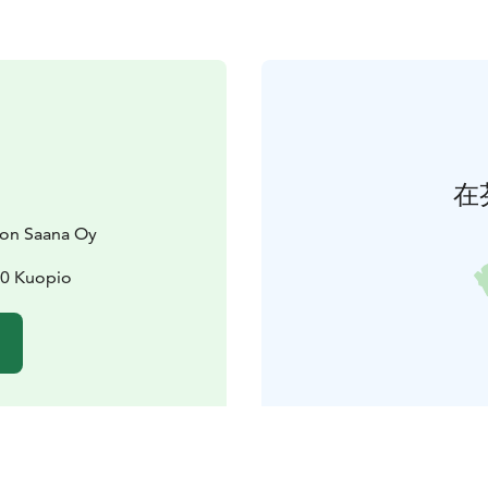
在
ion Saana Oy
20 Kuopio