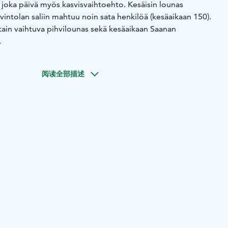
on joka päivä myös kasvisvaihtoehto. Kesäisin lounas
avintolan saliin mahtuu noin sata henkilöä (kesäaikaan 150).
ttain vaihtuva pihvilounas sekä kesäaikaan Saanan
suuri parkkipaikka myös linja-autoille. Kuljettaja sekä
lee veloituksetta ryhmäkoon ollessa yli 20 henkilöä.
阅读全部描述