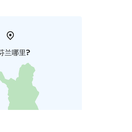
芬兰哪里?