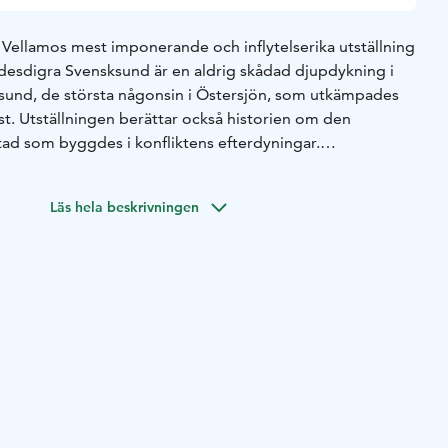
Vellamos mest imponerande och inflytelserika utställning
 Ödesdigra Svensksund är en aldrig skådad djupdykning i
ksund, de största någonsin i Östersjön, som utkämpades
st. Utställningen berättar också historien om den
ad som byggdes i konfliktens efterdyningar.
dliga gränsort blev scenen för en sammandrabbning mellan
jserliga Ryssland och kungadömet Sverige.
Läs hela beskrivningen
ödena för tusentals sjömän, soldater och vanliga
as över berättelserna om anmärkningsvärt välbevarade
mstrande marin fästning. Upptäck på egen hand hur
korna på 1790-talet också speglar vår egen tid.
är producerad av Finlands sjöhistoriska museum och
um.