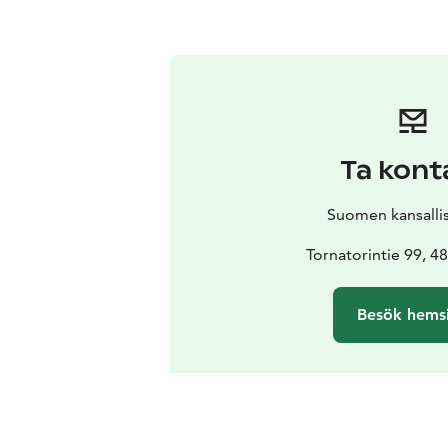
Ta kont
Suomen kansall
Tornatorintie 99, 4
Besök hems