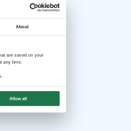
About
that are saved on your
t any time.
s
.
Allow all