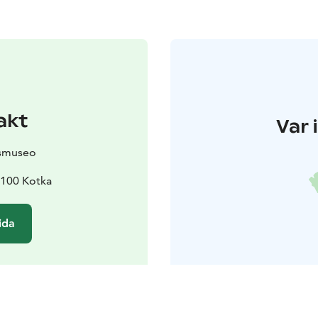
akt
Var 
ismuseo
8100 Kotka
ida