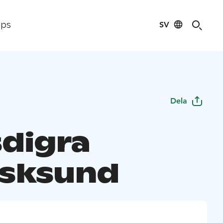
SV
ips
Dela
digra
sksund