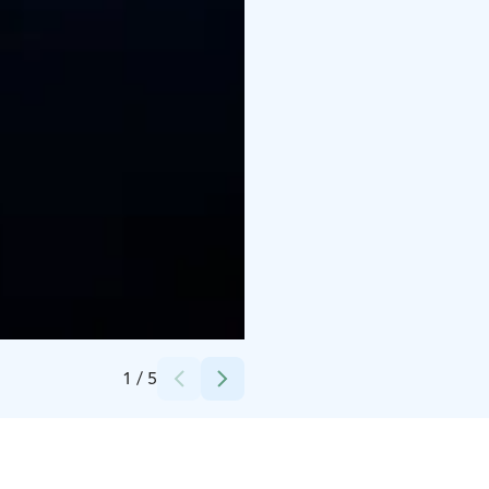
Credits:
Museovirasto
1
/
5