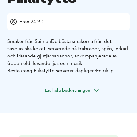
Från 24.9 €
Smaker från Saimen
De bästa smakerna från det
savolaxiska köket, serverade på träbrädor, spån, lerkärl
och fräsande gjutjärnspannor, ackompanjerade av
öppen eld, levande ljus och musik.
Restaurang Piikatyttö serverar dagligen:
En riklig
frukostbuffé
Lunch
En 3-rätters Fire menu middag
Fire menu:
En utsökt trerätters middag med säsongens
Läs hela beskrivningen
smaker, serverad i den stämningsfulla vinkällaren. Bord
rekommenderas att bokas i förväg.