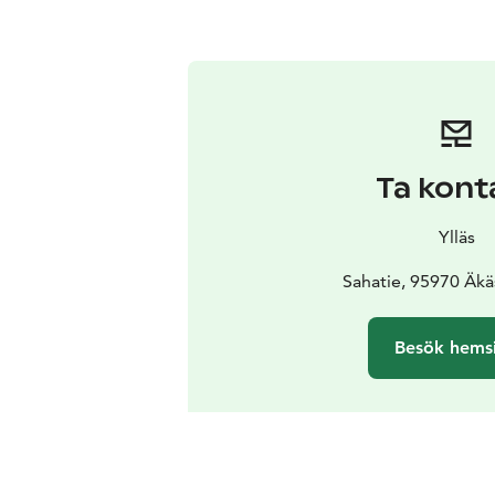
Ta kont
Ylläs
Sahatie, 95970 Äk
Besök hems