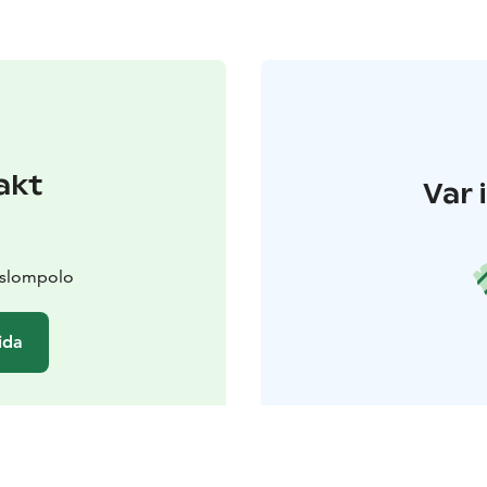
akt
Var 
äslompolo
ida