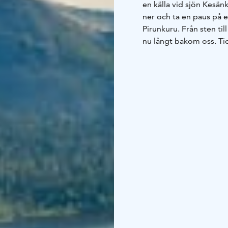
en källa vid sjön Kesänk
ner och ta en paus på e
Pirunkuru. Från sten ti
nu långt bakom oss. Tide
visar vägen tillbaka til
vägen tillbaka känns s