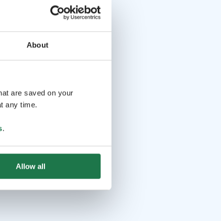
About
that are saved on your
t any time.
s
.
Allow all