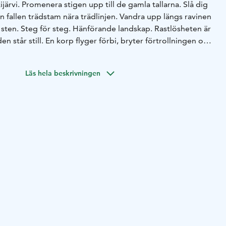
ijärvi. Promenera stigen upp till de gamla tallarna. Slå dig
n fallen trädstam nära trädlinjen. Vandra upp längs ravinen
ll sten. Steg för steg. Hänförande landskap. Rastlösheten är
n står still. En korp flyger förbi, bryter förtrollningen och
l raststugan Tahkokuru. Lågorna dansar i lägerelden. På
tegen mycket lättare. Starkt rekommenderat på sommaren.
Läs hela beskrivningen