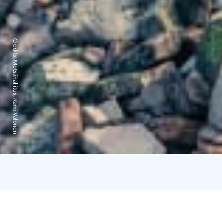
Credits:
Metsähallitus, Rami Valonen